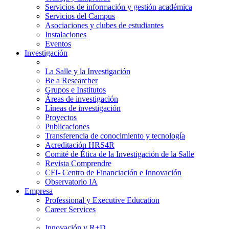
Servicios de información y gestión académica
Servicios del Campus
Asociaciones y clubes de estudiantes
Instalaciones
Eventos
Investigación
La Salle y la Investigación
Be a Researcher
Grupos e Institutos
Áreas de investigación
Líneas de investigación
Proyectos
Publicaciones
Transferencia de conocimiento y tecnología
Acreditación HRS4R
Comité de Ética de la Investigación de la Salle
Revista Comprendre
CFI- Centro de Financiación e Innovación
Observatorio IA
Empresa
Professional y Executive Education
Career Services
Innovación y R+D