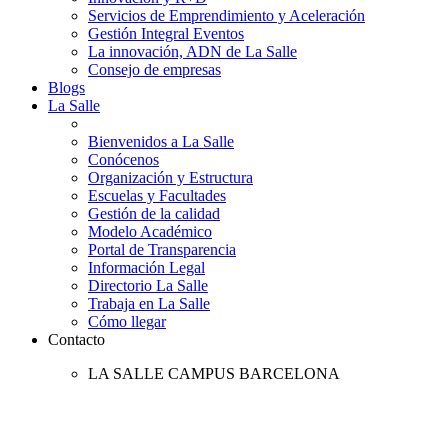
Servicios de Emprendimiento y Aceleración
Gestión Integral Eventos
La innovación, ADN de La Salle
Consejo de empresas
Blogs
La Salle
Bienvenidos a La Salle
Conócenos
Organización y Estructura
Escuelas y Facultades
Gestión de la calidad
Modelo Académico
Portal de Transparencia
Información Legal
Directorio La Salle
Trabaja en La Salle
Cómo llegar
Contacto
LA SALLE CAMPUS BARCELONA