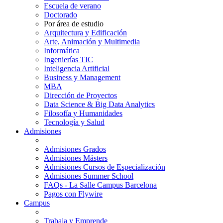
Escuela de verano
Doctorado
Por área de estudio
Arquitectura y Edificación
Arte, Animación y Multimedia
Informática
Ingenierías TIC
Inteligencia Artificial
Business y Management
MBA
Dirección de Proyectos
Data Science & Big Data Analytics
Filosofía y Humanidades
Tecnología y Salud
Admisiones
Admisiones Grados
Admisiones Másters
Admisiones Cursos de Especialización
Admisiones Summer School
FAQs - La Salle Campus Barcelona
Pagos con Flywire
Campus
Trabaja y Emprende