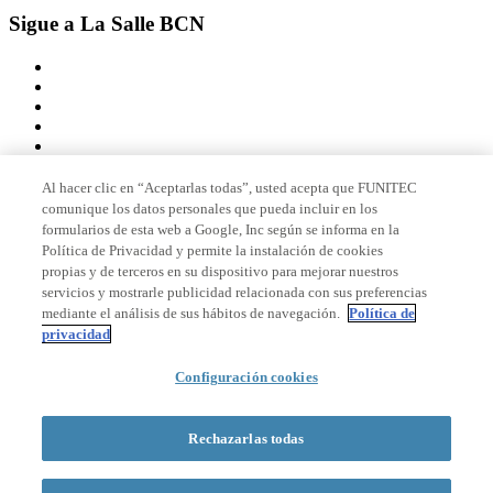
Sigue a La Salle BCN
Al hacer clic en “Aceptarlas todas”, usted acepta que FUNITEC
comunique los datos personales que pueda incluir en los
Miembro de
formularios de esta web a Google, Inc según se informa en la
Política de Privacidad y permite la instalación de cookies
propias y de terceros en su dispositivo para mejorar nuestros
servicios y mostrarle publicidad relacionada con sus preferencias
Acreditaciones
mediante el análisis de sus hábitos de navegación.
Política de
privacidad
Configuración cookies
© 2026 La Salle Campus Barcelona - URL |
Aviso legal
|
Política de
privacidad
|
Política de cookies
Rechazarlas todas
Formulario de búsqueda