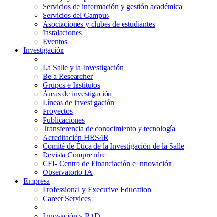
Servicios de información y gestión académica
Servicios del Campus
Asociaciones y clubes de estudiantes
Instalaciones
Eventos
Investigación
La Salle y la Investigación
Be a Researcher
Grupos e Institutos
Áreas de investigación
Líneas de investigación
Proyectos
Publicaciones
Transferencia de conocimiento y tecnología
Acreditación HRS4R
Comité de Ética de la Investigación de la Salle
Revista Comprendre
CFI- Centro de Financiación e Innovación
Observatorio IA
Empresa
Professional y Executive Education
Career Services
Innovación y R+D