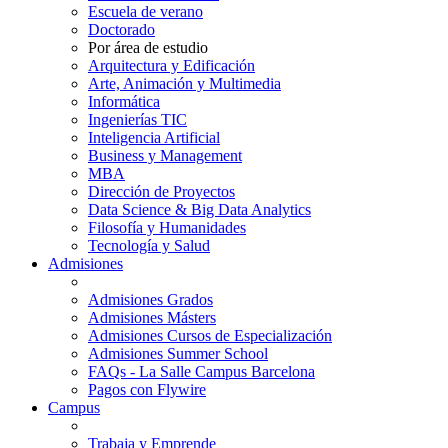
Escuela de verano
Doctorado
Por área de estudio
Arquitectura y Edificación
Arte, Animación y Multimedia
Informática
Ingenierías TIC
Inteligencia Artificial
Business y Management
MBA
Dirección de Proyectos
Data Science & Big Data Analytics
Filosofía y Humanidades
Tecnología y Salud
Admisiones
Admisiones Grados
Admisiones Másters
Admisiones Cursos de Especialización
Admisiones Summer School
FAQs - La Salle Campus Barcelona
Pagos con Flywire
Campus
Trabaja y Emprende