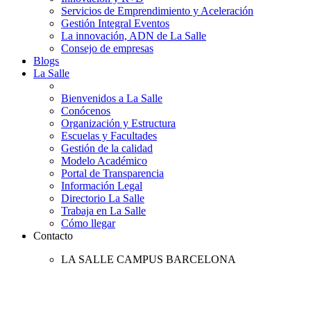
Servicios de Emprendimiento y Aceleración
Gestión Integral Eventos
La innovación, ADN de La Salle
Consejo de empresas
Blogs
La Salle
Bienvenidos a La Salle
Conócenos
Organización y Estructura
Escuelas y Facultades
Gestión de la calidad
Modelo Académico
Portal de Transparencia
Información Legal
Directorio La Salle
Trabaja en La Salle
Cómo llegar
Contacto
LA SALLE CAMPUS BARCELONA