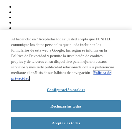
Al hacer clic en “Aceptarlas todas”, usted acepta que FUNITEC
comunique los datos personales que pueda incluir en los
Miembro de
formularios de esta web a Google, Inc según se informa en la
Política de Privacidad y permite la instalación de cookies
propias y de terceros en su dispositivo para mejorar nuestros
servicios y mostrarle publicidad relacionada con sus preferencias
Acreditaciones
mediante el análisis de sus hábitos de navegación.
Política de
privacidad
Configuración cookies
© 2026 La Salle Campus Barcelona - URL |
Aviso legal
|
Política de
privacidad
|
Política de cookies
Rechazarlas todas
Formulario de búsqueda
Aceptarlas todas