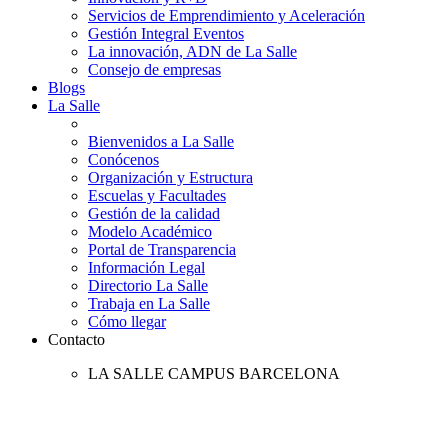
Servicios de Emprendimiento y Aceleración
Gestión Integral Eventos
La innovación, ADN de La Salle
Consejo de empresas
Blogs
La Salle
Bienvenidos a La Salle
Conócenos
Organización y Estructura
Escuelas y Facultades
Gestión de la calidad
Modelo Académico
Portal de Transparencia
Información Legal
Directorio La Salle
Trabaja en La Salle
Cómo llegar
Contacto
LA SALLE CAMPUS BARCELONA