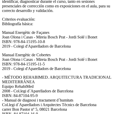
identificar, diagnosticar durante el curso, tanto en sesiones
presenciales de corrección como en exposiciones en el aula, para su
correcto desarrollo y validación.
Criterios evaluación:
Bibliografía básica:
Manual Energètic de Façanes
Joan Olona i Casas - Mireia Bosch Prat - Jordi Solé i Bonet
ISBN: 978-84-15195-10-8
2019 - Colegi d'Aparelladors de Barcelona
Manual Energètic de Cobertes
Joan Olona i Casas - Mireia Bosch Prat - Jordi Solé i Bonet
ISBN: 978-84-15195-11-5
2019 - Colegi d'Aparelladors de Barcelona
- MÉTODO REHABIMED. ARQUITECTURA TRADICIONAL
MEDITERRÁNEA
Equipo RehabiMed
2008 - Col.legi d´Aparelladors de Barcelona
ISBN: 84-87104-95-9
- Manual de diagnosi i tractament d´humitats
Col.legi d´Aparelladors i Arquitectes Tècnics de Barcelona
carrer Bon Pastor nº 5, 08021 Barcelona
ISBN- 84-87104-16-9