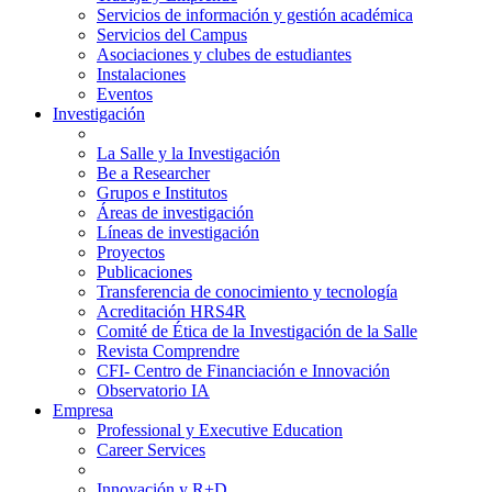
Servicios de información y gestión académica
Servicios del Campus
Asociaciones y clubes de estudiantes
Instalaciones
Eventos
Investigación
La Salle y la Investigación
Be a Researcher
Grupos e Institutos
Áreas de investigación
Líneas de investigación
Proyectos
Publicaciones
Transferencia de conocimiento y tecnología
Acreditación HRS4R
Comité de Ética de la Investigación de la Salle
Revista Comprendre
CFI- Centro de Financiación e Innovación
Observatorio IA
Empresa
Professional y Executive Education
Career Services
Innovación y R+D