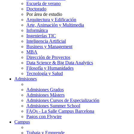
Escuela de verano
Doctorado
Por área de estudio
Arquitectura y Edificación
Arte, Animación y Multimedia
Informática
Ingenierías TIC
Inteligencia Artificial
Business y Management
MBA
Dirección de Proyectos
Data Science & Big Data Analytics
Filosofía y Humanidades
Tecnología y Salud
Admisiones
Admisiones Grados
Admisiones Másters
Admisiones Cursos de Especialización
Admisiones Summer School
FAQs - La Salle Campus Barcelona
Pagos con Flywire
Campus
Trabaja y Emprende