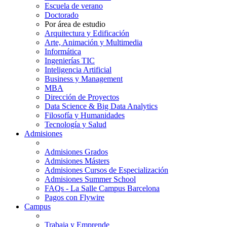
Escuela de verano
Doctorado
Por área de estudio
Arquitectura y Edificación
Arte, Animación y Multimedia
Informática
Ingenierías TIC
Inteligencia Artificial
Business y Management
MBA
Dirección de Proyectos
Data Science & Big Data Analytics
Filosofía y Humanidades
Tecnología y Salud
Admisiones
Admisiones Grados
Admisiones Másters
Admisiones Cursos de Especialización
Admisiones Summer School
FAQs - La Salle Campus Barcelona
Pagos con Flywire
Campus
Trabaja y Emprende