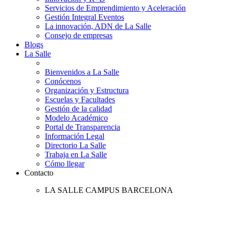
Servicios de Emprendimiento y Aceleración
Gestión Integral Eventos
La innovación, ADN de La Salle
Consejo de empresas
Blogs
La Salle
Bienvenidos a La Salle
Conócenos
Organización y Estructura
Escuelas y Facultades
Gestión de la calidad
Modelo Académico
Portal de Transparencia
Información Legal
Directorio La Salle
Trabaja en La Salle
Cómo llegar
Contacto
LA SALLE CAMPUS BARCELONA