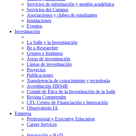
Servicios de información y gestión académica
Servicios del Campus
Asociaciones y clubes de estudiantes
Instalaciones
Eventos
Investigación
La Salle y la Investigación
Be a Researcher
Grupos e Institutos
Áreas de investigación
Líneas de investigación
Proyectos
Publicaciones
Transferencia de conocimiento y tecnología
Acreditación HRS4R
Comité de Ética de la Investigación de la Salle
Revista Comprendre
CFI- Centro de Financiación e Innovación
Observatorio IA
Empresa
Professional y Executive Education
Career Services
Innovación y R+D