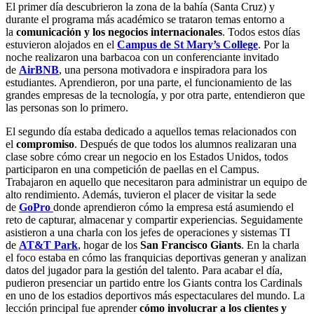
El primer día descubrieron la zona de la bahía (Santa Cruz) y
durante el programa más académico se trataron temas entorno a
la
comunicación y los negocios internacionales
. Todos estos días
estuvieron alojados en el
Campus de St Mary’s College
. Por la
noche realizaron una barbacoa con un conferenciante invitado
de
AirBNB
, una persona motivadora e inspiradora para los
estudiantes. Aprendieron, por una parte, el funcionamiento de las
grandes empresas de la tecnología, y por otra parte, entendieron que
las personas son lo primero.
El segundo día estaba dedicado a aquellos temas relacionados con
el
compromiso
. Después de que todos los alumnos realizaran una
clase sobre cómo crear un negocio en los Estados Unidos, todos
participaron en una competición de paellas en el Campus.
Trabajaron en aquello que necesitaron para administrar un equipo de
alto rendimiento. Además, tuvieron el placer de visitar la sede
de
GoPro
donde aprendieron cómo la empresa está asumiendo el
reto de capturar, almacenar y compartir experiencias. Seguidamente
asistieron a una charla con los jefes de operaciones y sistemas TI
de
AT&T Park
, hogar de los
San Francisco Giants
. En la charla
el foco estaba en cómo las franquicias deportivas generan y analizan
datos del jugador para la gestión del talento. Para acabar el día,
pudieron presenciar un partido entre los Giants contra los Cardinals
en uno de los estadios deportivos más espectaculares del mundo. La
lección principal fue aprender
cómo involucrar a los clientes y