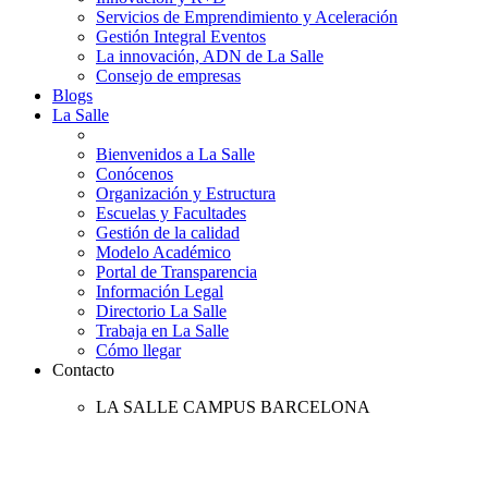
Servicios de Emprendimiento y Aceleración
Gestión Integral Eventos
La innovación, ADN de La Salle
Consejo de empresas
Blogs
La Salle
Bienvenidos a La Salle
Conócenos
Organización y Estructura
Escuelas y Facultades
Gestión de la calidad
Modelo Académico
Portal de Transparencia
Información Legal
Directorio La Salle
Trabaja en La Salle
Cómo llegar
Contacto
LA SALLE CAMPUS BARCELONA