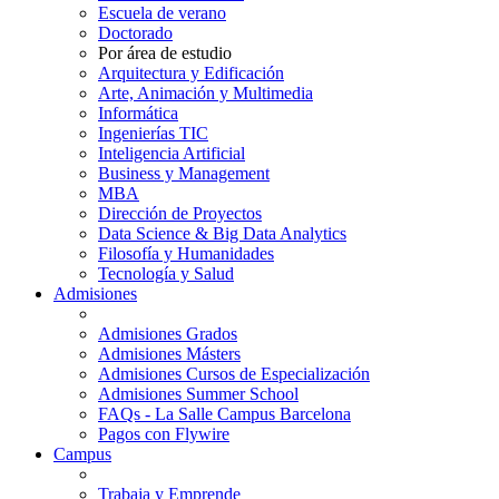
Escuela de verano
Doctorado
Por área de estudio
Arquitectura y Edificación
Arte, Animación y Multimedia
Informática
Ingenierías TIC
Inteligencia Artificial
Business y Management
MBA
Dirección de Proyectos
Data Science & Big Data Analytics
Filosofía y Humanidades
Tecnología y Salud
Admisiones
Admisiones Grados
Admisiones Másters
Admisiones Cursos de Especialización
Admisiones Summer School
FAQs - La Salle Campus Barcelona
Pagos con Flywire
Campus
Trabaja y Emprende