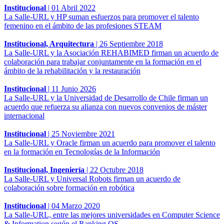
Institucional
|
01 Abril 2022
La Salle-URL y HP suman esfuerzos para promover el talento
femenino en el ámbito de las profesiones STEAM
Institucional, Arquitectura
|
26 Septiembre 2018
La Salle-URL y la Asociación REHABIMED firman un acuerdo de
colaboración para trabajar conjuntamente en la formación en el
ámbito de la rehabilitación y la restauración
Institucional
|
11 Junio 2026
La Salle-URL y la Universidad de Desarrollo de Chile firman un
acuerdo que refuerza su alianza con nuevos convenios de máster
internacional
Institucional
|
25 Noviembre 2021
La Salle-URL y Oracle firman un acuerdo para promover el talento
en la formación en Tecnologías de la Información
Institucional, Ingeniería
|
22 Octubre 2018
La Salle-URL y Universal Robots firman un acuerdo de
colaboración sobre formación en robótica
Institucional
|
04 Marzo 2020
La Salle-URL, entre las mejores universidades en Computer Science
& Information según el Ranking QS