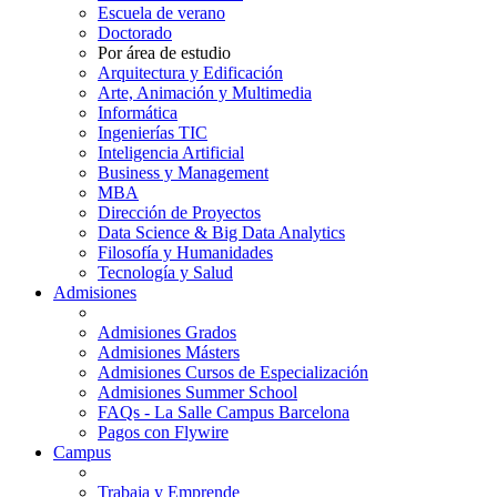
Escuela de verano
Doctorado
Por área de estudio
Arquitectura y Edificación
Arte, Animación y Multimedia
Informática
Ingenierías TIC
Inteligencia Artificial
Business y Management
MBA
Dirección de Proyectos
Data Science & Big Data Analytics
Filosofía y Humanidades
Tecnología y Salud
Admisiones
Admisiones Grados
Admisiones Másters
Admisiones Cursos de Especialización
Admisiones Summer School
FAQs - La Salle Campus Barcelona
Pagos con Flywire
Campus
Trabaja y Emprende