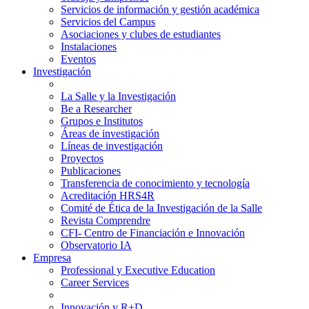
Servicios de información y gestión académica
Servicios del Campus
Asociaciones y clubes de estudiantes
Instalaciones
Eventos
Investigación
La Salle y la Investigación
Be a Researcher
Grupos e Institutos
Áreas de investigación
Líneas de investigación
Proyectos
Publicaciones
Transferencia de conocimiento y tecnología
Acreditación HRS4R
Comité de Ética de la Investigación de la Salle
Revista Comprendre
CFI- Centro de Financiación e Innovación
Observatorio IA
Empresa
Professional y Executive Education
Career Services
Innovación y R+D