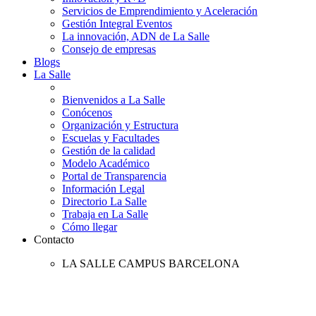
Servicios de Emprendimiento y Aceleración
Gestión Integral Eventos
La innovación, ADN de La Salle
Consejo de empresas
Blogs
La Salle
Bienvenidos a La Salle
Conócenos
Organización y Estructura
Escuelas y Facultades
Gestión de la calidad
Modelo Académico
Portal de Transparencia
Información Legal
Directorio La Salle
Trabaja en La Salle
Cómo llegar
Contacto
LA SALLE CAMPUS BARCELONA