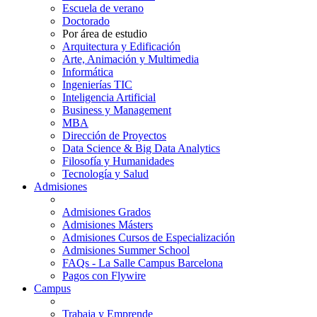
Escuela de verano
Doctorado
Por área de estudio
Arquitectura y Edificación
Arte, Animación y Multimedia
Informática
Ingenierías TIC
Inteligencia Artificial
Business y Management
MBA
Dirección de Proyectos
Data Science & Big Data Analytics
Filosofía y Humanidades
Tecnología y Salud
Admisiones
Admisiones Grados
Admisiones Másters
Admisiones Cursos de Especialización
Admisiones Summer School
FAQs - La Salle Campus Barcelona
Pagos con Flywire
Campus
Trabaja y Emprende