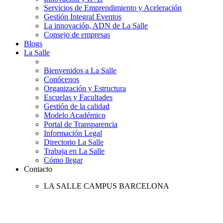
Servicios de Emprendimiento y Aceleración
Gestión Integral Eventos
La innovación, ADN de La Salle
Consejo de empresas
Blogs
La Salle
Bienvenidos a La Salle
Conócenos
Organización y Estructura
Escuelas y Facultades
Gestión de la calidad
Modelo Académico
Portal de Transparencia
Información Legal
Directorio La Salle
Trabaja en La Salle
Cómo llegar
Contacto
LA SALLE CAMPUS BARCELONA