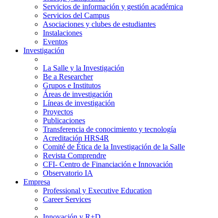
Servicios de información y gestión académica
Servicios del Campus
Asociaciones y clubes de estudiantes
Instalaciones
Eventos
Investigación
La Salle y la Investigación
Be a Researcher
Grupos e Institutos
Áreas de investigación
Líneas de investigación
Proyectos
Publicaciones
Transferencia de conocimiento y tecnología
Acreditación HRS4R
Comité de Ética de la Investigación de la Salle
Revista Comprendre
CFI- Centro de Financiación e Innovación
Observatorio IA
Empresa
Professional y Executive Education
Career Services
Innovación y R+D