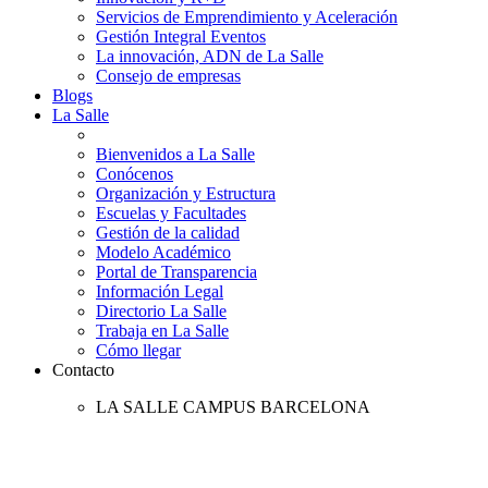
Servicios de Emprendimiento y Aceleración
Gestión Integral Eventos
La innovación, ADN de La Salle
Consejo de empresas
Blogs
La Salle
Bienvenidos a La Salle
Conócenos
Organización y Estructura
Escuelas y Facultades
Gestión de la calidad
Modelo Académico
Portal de Transparencia
Información Legal
Directorio La Salle
Trabaja en La Salle
Cómo llegar
Contacto
LA SALLE CAMPUS BARCELONA