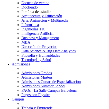
Escuela de verano
Doctorado
Por área de estudio
Arquitectura y Edificación
Arte, Animación y Multimedia
Informática
Ingenierías TIC
Inteligencia Artificial
Business y Management
MBA
Dirección de Proyectos
Data Science & Big Data Analytics
Filosofía y Humanidades
Tecnología y Salud
Admisiones
Admisiones Grados
Admisiones Másters
Admisiones Cursos de Especialización
Admisiones Summer School
FAQs - La Salle Campus Barcelona
Pagos con Flywire
Campus
Trabaja y Emprende