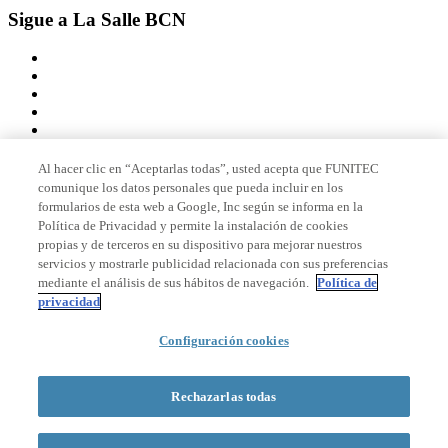
Sigue a La Salle BCN
Al hacer clic en “Aceptarlas todas”, usted acepta que FUNITEC
comunique los datos personales que pueda incluir en los
Miembro de
formularios de esta web a Google, Inc según se informa en la
Política de Privacidad y permite la instalación de cookies
propias y de terceros en su dispositivo para mejorar nuestros
servicios y mostrarle publicidad relacionada con sus preferencias
Acreditaciones
mediante el análisis de sus hábitos de navegación.
Política de
privacidad
Configuración cookies
© 2026 La Salle Campus Barcelona - URL |
Aviso legal
|
Política de
privacidad
|
Política de cookies
Rechazarlas todas
Formulario de búsqueda