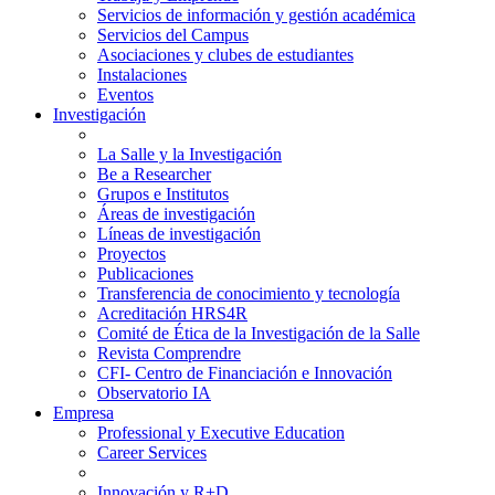
Servicios de información y gestión académica
Servicios del Campus
Asociaciones y clubes de estudiantes
Instalaciones
Eventos
Investigación
La Salle y la Investigación
Be a Researcher
Grupos e Institutos
Áreas de investigación
Líneas de investigación
Proyectos
Publicaciones
Transferencia de conocimiento y tecnología
Acreditación HRS4R
Comité de Ética de la Investigación de la Salle
Revista Comprendre
CFI- Centro de Financiación e Innovación
Observatorio IA
Empresa
Professional y Executive Education
Career Services
Innovación y R+D