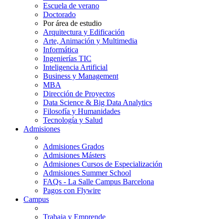
Escuela de verano
Doctorado
Por área de estudio
Arquitectura y Edificación
Arte, Animación y Multimedia
Informática
Ingenierías TIC
Inteligencia Artificial
Business y Management
MBA
Dirección de Proyectos
Data Science & Big Data Analytics
Filosofía y Humanidades
Tecnología y Salud
Admisiones
Admisiones Grados
Admisiones Másters
Admisiones Cursos de Especialización
Admisiones Summer School
FAQs - La Salle Campus Barcelona
Pagos con Flywire
Campus
Trabaja y Emprende