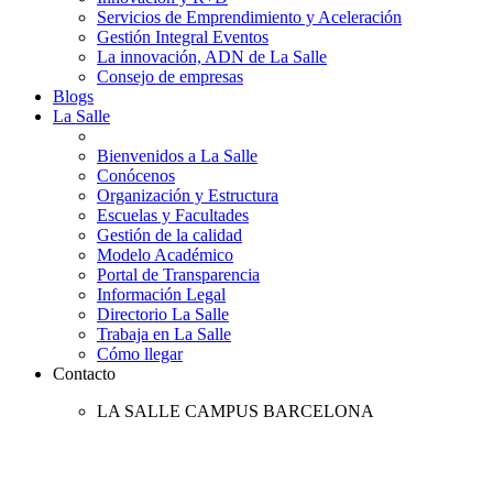
Servicios de Emprendimiento y Aceleración
Gestión Integral Eventos
La innovación, ADN de La Salle
Consejo de empresas
Blogs
La Salle
Bienvenidos a La Salle
Conócenos
Organización y Estructura
Escuelas y Facultades
Gestión de la calidad
Modelo Académico
Portal de Transparencia
Información Legal
Directorio La Salle
Trabaja en La Salle
Cómo llegar
Contacto
LA SALLE CAMPUS BARCELONA