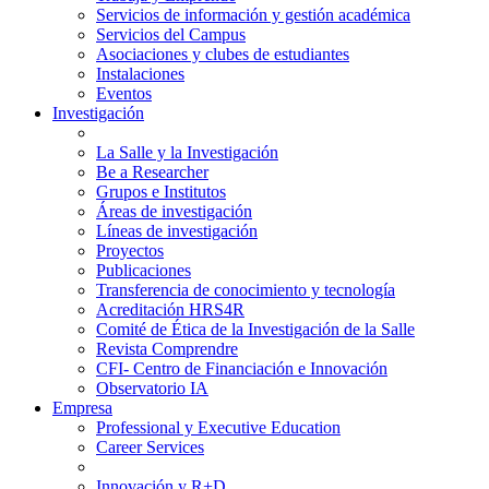
Servicios de información y gestión académica
Servicios del Campus
Asociaciones y clubes de estudiantes
Instalaciones
Eventos
Investigación
La Salle y la Investigación
Be a Researcher
Grupos e Institutos
Áreas de investigación
Líneas de investigación
Proyectos
Publicaciones
Transferencia de conocimiento y tecnología
Acreditación HRS4R
Comité de Ética de la Investigación de la Salle
Revista Comprendre
CFI- Centro de Financiación e Innovación
Observatorio IA
Empresa
Professional y Executive Education
Career Services
Innovación y R+D