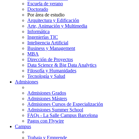
Escuela de verano
Doctorado
Por área de estudio
Arquitectura y Edificación
Arte, Animación y Multimedia
Informática
Ingenierías TIC
Inteligencia Artificial
Business y Management
MBA
Dirección de Proyectos
Data Science & Big Data Analytics
Filosofía y Humanidades
Tecnología y Salud
Admisiones
Admisiones Grados
Admisiones Másters
Admisiones Cursos de Especialización
Admisiones Summer School
FAQs - La Salle Campus Barcelona
Pagos con Flywire
Campus
Trabaja y Emprende