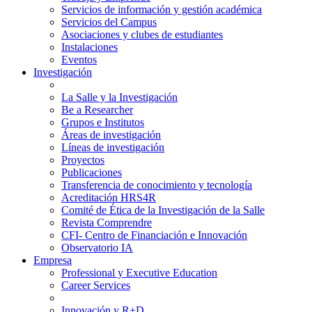
Servicios de información y gestión académica
Servicios del Campus
Asociaciones y clubes de estudiantes
Instalaciones
Eventos
Investigación
La Salle y la Investigación
Be a Researcher
Grupos e Institutos
Áreas de investigación
Líneas de investigación
Proyectos
Publicaciones
Transferencia de conocimiento y tecnología
Acreditación HRS4R
Comité de Ética de la Investigación de la Salle
Revista Comprendre
CFI- Centro de Financiación e Innovación
Observatorio IA
Empresa
Professional y Executive Education
Career Services
Innovación y R+D