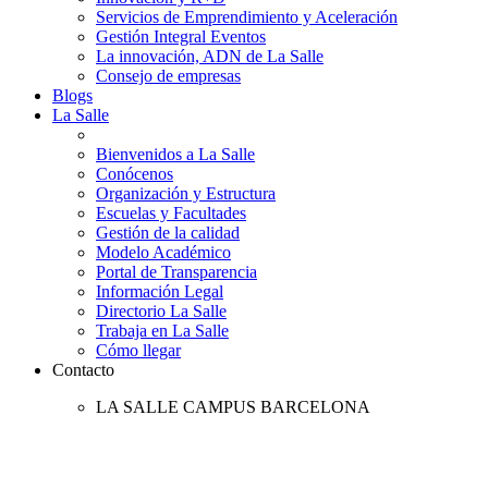
Servicios de Emprendimiento y Aceleración
Gestión Integral Eventos
La innovación, ADN de La Salle
Consejo de empresas
Blogs
La Salle
Bienvenidos a La Salle
Conócenos
Organización y Estructura
Escuelas y Facultades
Gestión de la calidad
Modelo Académico
Portal de Transparencia
Información Legal
Directorio La Salle
Trabaja en La Salle
Cómo llegar
Contacto
LA SALLE CAMPUS BARCELONA