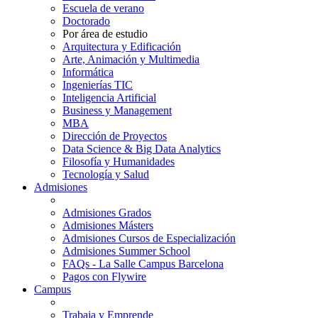
Escuela de verano
Doctorado
Por área de estudio
Arquitectura y Edificación
Arte, Animación y Multimedia
Informática
Ingenierías TIC
Inteligencia Artificial
Business y Management
MBA
Dirección de Proyectos
Data Science & Big Data Analytics
Filosofía y Humanidades
Tecnología y Salud
Admisiones
Admisiones Grados
Admisiones Másters
Admisiones Cursos de Especialización
Admisiones Summer School
FAQs - La Salle Campus Barcelona
Pagos con Flywire
Campus
Trabaja y Emprende