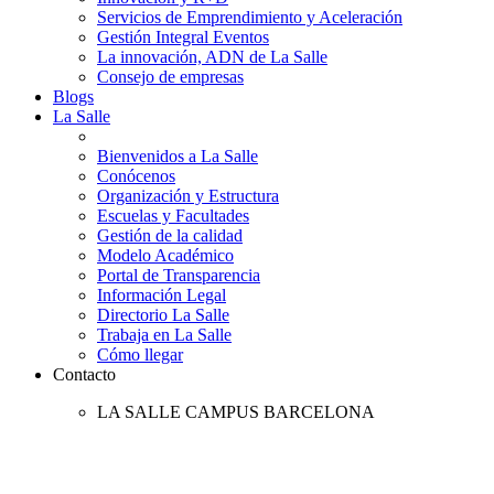
Servicios de Emprendimiento y Aceleración
Gestión Integral Eventos
La innovación, ADN de La Salle
Consejo de empresas
Blogs
La Salle
Bienvenidos a La Salle
Conócenos
Organización y Estructura
Escuelas y Facultades
Gestión de la calidad
Modelo Académico
Portal de Transparencia
Información Legal
Directorio La Salle
Trabaja en La Salle
Cómo llegar
Contacto
LA SALLE CAMPUS BARCELONA