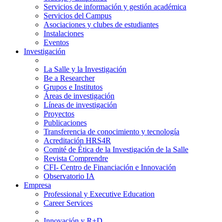
Servicios de información y gestión académica
Servicios del Campus
Asociaciones y clubes de estudiantes
Instalaciones
Eventos
Investigación
La Salle y la Investigación
Be a Researcher
Grupos e Institutos
Áreas de investigación
Líneas de investigación
Proyectos
Publicaciones
Transferencia de conocimiento y tecnología
Acreditación HRS4R
Comité de Ética de la Investigación de la Salle
Revista Comprendre
CFI- Centro de Financiación e Innovación
Observatorio IA
Empresa
Professional y Executive Education
Career Services
Innovación y R+D