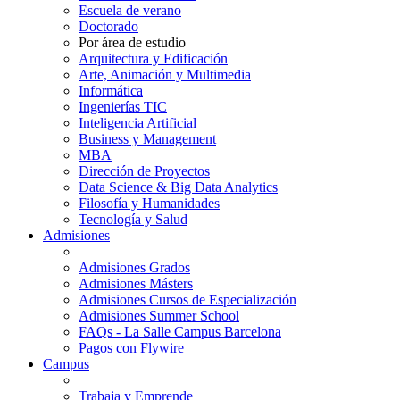
Escuela de verano
Doctorado
Por área de estudio
Arquitectura y Edificación
Arte, Animación y Multimedia
Informática
Ingenierías TIC
Inteligencia Artificial
Business y Management
MBA
Dirección de Proyectos
Data Science & Big Data Analytics
Filosofía y Humanidades
Tecnología y Salud
Admisiones
Admisiones Grados
Admisiones Másters
Admisiones Cursos de Especialización
Admisiones Summer School
FAQs - La Salle Campus Barcelona
Pagos con Flywire
Campus
Trabaja y Emprende