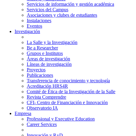
Servicios de información y gestión académica
Servicios del Campus
Asociaciones y clubes de estudiantes
Instalaciones
Eventos
Investigación
La Salle y la Investigación
Be a Researcher
Grupos e Institutos
Áreas de investigación
Líneas de investigación
Proyectos
Publicaciones
Transferencia de conocimiento y tecnología
Acreditación HRS4R
Comité de Ética de la Investigación de la Salle
Revista Comprendre
CFI- Centro de Financiación e Innovación
Observatorio IA
Empresa
Professional y Executive Education
Career Services
Innovación y R+D