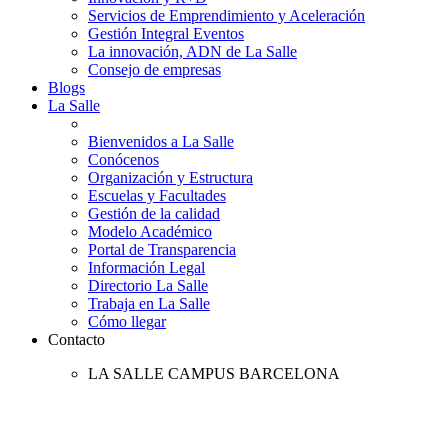
Servicios de Emprendimiento y Aceleración
Gestión Integral Eventos
La innovación, ADN de La Salle
Consejo de empresas
Blogs
La Salle
Bienvenidos a La Salle
Conócenos
Organización y Estructura
Escuelas y Facultades
Gestión de la calidad
Modelo Académico
Portal de Transparencia
Información Legal
Directorio La Salle
Trabaja en La Salle
Cómo llegar
Contacto
LA SALLE CAMPUS BARCELONA