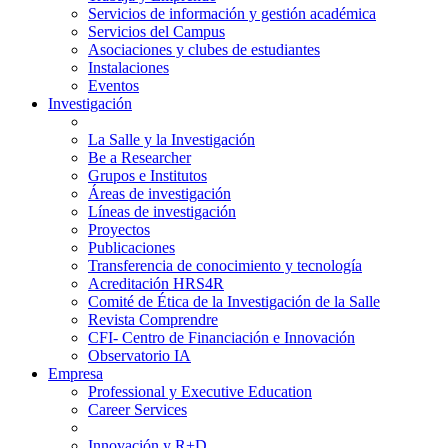
Servicios de información y gestión académica
Servicios del Campus
Asociaciones y clubes de estudiantes
Instalaciones
Eventos
Investigación
La Salle y la Investigación
Be a Researcher
Grupos e Institutos
Áreas de investigación
Líneas de investigación
Proyectos
Publicaciones
Transferencia de conocimiento y tecnología
Acreditación HRS4R
Comité de Ética de la Investigación de la Salle
Revista Comprendre
CFI- Centro de Financiación e Innovación
Observatorio IA
Empresa
Professional y Executive Education
Career Services
Innovación y R+D