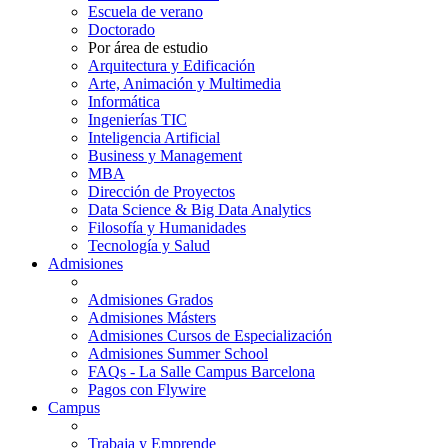
Escuela de verano
Doctorado
Por área de estudio
Arquitectura y Edificación
Arte, Animación y Multimedia
Informática
Ingenierías TIC
Inteligencia Artificial
Business y Management
MBA
Dirección de Proyectos
Data Science & Big Data Analytics
Filosofía y Humanidades
Tecnología y Salud
Admisiones
Admisiones Grados
Admisiones Másters
Admisiones Cursos de Especialización
Admisiones Summer School
FAQs - La Salle Campus Barcelona
Pagos con Flywire
Campus
Trabaja y Emprende