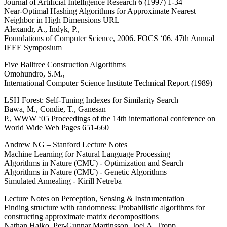
Journal of Artificial Intelligence Research 6 (1997) 1-34
Near-Optimal Hashing Algorithms for Approximate Nearest
Neighbor in High Dimensions URL
Alexandr, A., Indyk, P.,
Foundations of Computer Science, 2006. FOCS ‘06. 47th Annual
IEEE Symposium
Five Balltree Construction Algorithms
Omohundro, S.M.,
International Computer Science Institute Technical Report (1989)
LSH Forest: Self-Tuning Indexes for Similarity Search
Bawa, M., Condie, T., Ganesan
P., WWW ‘05 Proceedings of the 14th international conference on
World Wide Web Pages 651-660
Andrew NG – Stanford Lecture Notes
Machine Learning for Natural Language Processing
Algorithms in Nature (CMU) - Optimization and Search
Algorithms in Nature (CMU) - Genetic Algorithms
Simulated Annealing - Kirill Netreba
Lecture Notes on Perception, Sensing & Instrumentation
Finding structure with randomness: Probabilistic algorithms for
constructing approximate matrix decompositions
Nathan Halko, Per-Gunnar Martinsson, Joel A. Tropp