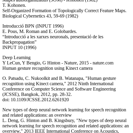
T. Kohonen.
Self-Organized Formation of Topologically Correct Feature Maps.
Biological Cybernetics 43, 59-69 (1982)
Introducció BPN (INPUT 1996)
E. Pous, M. Roman and E. Golobardes.
“Introducció a les xarxes neuronals, presentació de les
Backpropagation”
INPUT 10 (1996)
Deep Learning
Y LeCun, Y Bengio, G Hinton - Nature, 2015 - nature.com
Human gesture recognition using Kinect camera
O. Patsadu, C. Nukoolkit and B. Watanapa, "Human gesture
recognition using Kinect camera," 2012 Ninth International
Conference on Computer Science and Software Engineering
(JCSSE), Bangkok, 2012, pp. 28-32.
doi: 10.1109/JCSSE.2012.6261920
New types of deep neural network learning for speech recognition
and related applications: an overview
L. Deng, G. Hinton and B. Kingsbury, "New types of deep neural
network learning for speech recognition and related applications: an
overview," 2013 IEEE International Conference on Acoustics,