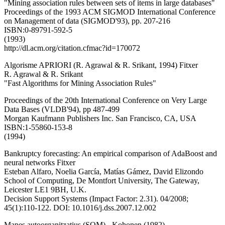
"Mining association rules between sets of items in large databases"
Proceedings of the 1993 ACM SIGMOD International Conference
on Management of data (SIGMOD'93), pp. 207-216
ISBN:0-89791-592-5
(1993)
http://dl.acm.org/citation.cfmac?id=170072
Algorisme APRIORI (R. Agrawal & R. Srikant, 1994) Fitxer
R. Agrawal & R. Srikant
"Fast Algorithms for Mining Association Rules"
Proceedings of the 20th International Conference on Very Large
Data Bases (VLDB'94), pp 487-499
Morgan Kaufmann Publishers Inc. San Francisco, CA, USA
ISBN:1-55860-153-8
(1994)
Bankruptcy forecasting: An empirical comparison of AdaBoost and
neural networks Fitxer
Esteban Alfaro, Noelia García, Matías Gámez, David Elizondo
School of Computing, De Montfort University, The Gateway,
Leicester LE1 9BH, U.K.
Decision Support Systems (Impact Factor: 2.31). 04/2008;
45(1):110-122. DOI: 10.1016/j.dss.2007.12.002
Mapes autoorganitzatius (SOM) - Kohonen (1982)