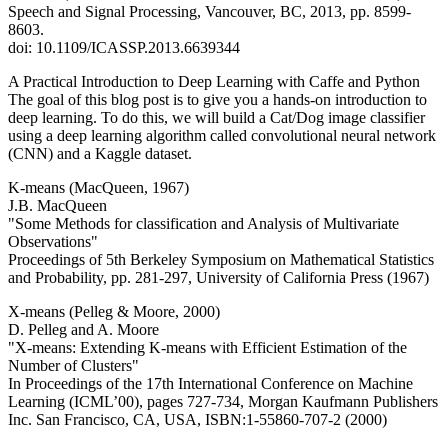
Speech and Signal Processing, Vancouver, BC, 2013, pp. 8599-
8603.
doi: 10.1109/ICASSP.2013.6639344
A Practical Introduction to Deep Learning with Caffe and Python
The goal of this blog post is to give you a hands-on introduction to
deep learning. To do this, we will build a Cat/Dog image classifier
using a deep learning algorithm called convolutional neural network
(CNN) and a Kaggle dataset.
K-means (MacQueen, 1967)
J.B. MacQueen
"Some Methods for classification and Analysis of Multivariate
Observations"
Proceedings of 5th Berkeley Symposium on Mathematical Statistics
and Probability, pp. 281-297, University of California Press (1967)
X-means (Pelleg & Moore, 2000)
D. Pelleg and A. Moore
"X-means: Extending K-means with Efficient Estimation of the
Number of Clusters"
In Proceedings of the 17th International Conference on Machine
Learning (ICML’00), pages 727-734, Morgan Kaufmann Publishers
Inc. San Francisco, CA, USA, ISBN:1-55860-707-2 (2000)