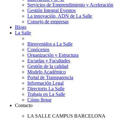
Servicios de Emprendimiento y Aceleración
Gestión Integral Eventos
La innovación, ADN de La Salle
Consejo de empresas
Blogs
La Salle
Bienvenidos a La Salle
Conócenos
Organización y Estructura
Escuelas y Facultades
Gestión de la calidad
Modelo Académico
Portal de Transparencia
Información Legal
Directorio La Salle
Trabaja en La Salle
Cómo llegar
Contacto
LA SALLE CAMPUS BARCELONA