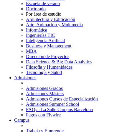
Escuela de verano
Doctorado
Por área de estudio
Arquitectura y Edificación
Arte, Animación y Multimedia
Informática
Ingenierías TIC
Inteligencia Artificial
Business y Management
MBA
Dirección de Proyectos
Data Science & Big Data Analytics
Filosofía y Humanidades
Tecnología y Salud
Admisiones
Admisiones Grados
Admisiones Másters
Admisiones Cursos de Especialización
Admisiones Summer School
FAQs - La Salle Campus Barcelona
Pagos con Flywire
Campus
Trabaja y Emprende