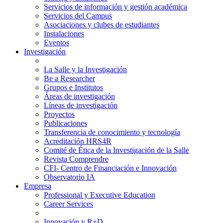
Servicios de información y gestión académica
Servicios del Campus
Asociaciones y clubes de estudiantes
Instalaciones
Eventos
Investigación
La Salle y la Investigación
Be a Researcher
Grupos e Institutos
Áreas de investigación
Líneas de investigación
Proyectos
Publicaciones
Transferencia de conocimiento y tecnología
Acreditación HRS4R
Comité de Ética de la Investigación de la Salle
Revista Comprendre
CFI- Centro de Financiación e Innovación
Observatorio IA
Empresa
Professional y Executive Education
Career Services
Innovación y R+D