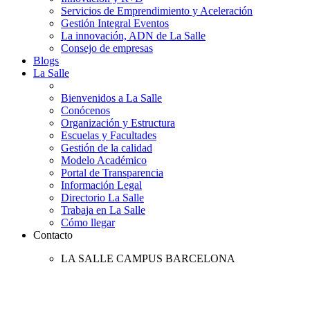
Servicios de Emprendimiento y Aceleración
Gestión Integral Eventos
La innovación, ADN de La Salle
Consejo de empresas
Blogs
La Salle
Bienvenidos a La Salle
Conócenos
Organización y Estructura
Escuelas y Facultades
Gestión de la calidad
Modelo Académico
Portal de Transparencia
Información Legal
Directorio La Salle
Trabaja en La Salle
Cómo llegar
Contacto
LA SALLE CAMPUS BARCELONA