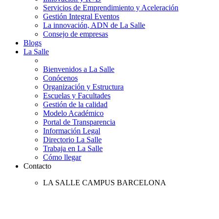
Servicios de Emprendimiento y Aceleración
Gestión Integral Eventos
La innovación, ADN de La Salle
Consejo de empresas
Blogs
La Salle
Bienvenidos a La Salle
Conócenos
Organización y Estructura
Escuelas y Facultades
Gestión de la calidad
Modelo Académico
Portal de Transparencia
Información Legal
Directorio La Salle
Trabaja en La Salle
Cómo llegar
Contacto
LA SALLE CAMPUS BARCELONA