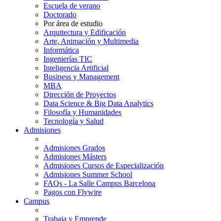
Escuela de verano
Doctorado
Por área de estudio
Arquitectura y Edificación
Arte, Animación y Multimedia
Informática
Ingenierías TIC
Inteligencia Artificial
Business y Management
MBA
Dirección de Proyectos
Data Science & Big Data Analytics
Filosofía y Humanidades
Tecnología y Salud
Admisiones
Admisiones Grados
Admisiones Másters
Admisiones Cursos de Especialización
Admisiones Summer School
FAQs - La Salle Campus Barcelona
Pagos con Flywire
Campus
Trabaja y Emprende