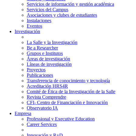
Servicios de información y gestión académica
Servicios del Campus
Asociaciones y clubes de estudiantes
Instalaciones
Eventos
Investigación
La Salle y la Investigación
Be a Researcher
Grupos e Institutos
Áreas de investigación
Líneas de investigación
Proyectos
Publicaciones
Transferencia de conocimiento y tecnología
Acreditación HRS4R
Comité de Ética de la Investigación de la Salle
Revista Comprendre
CFI- Centro de Financiación e Innovación
Observatorio IA
Empresa
Professional y Executive Education
Career Services
Innovación y R+D