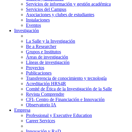
Servicios de información y gestión académica
Servicios del Campus
Asociaciones y clubes de estudiantes
Instalaciones
Eventos
Investigación
La Salle y la Investigación
Be a Researcher
Grupos e Institutos
Áreas de investigación
Líneas de investigación
Proyectos
Publicaciones
Transferencia de conocimiento y tecnología
Acreditación HRS4R
Comité de Ética de la Investigación de la Salle
Revista Comprendre
CFI- Centro de Financiación e Innovación
Observatorio IA
Empresa
Professional y Executive Education
Career Services
Innovación y R+D