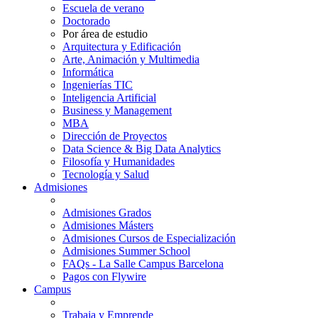
Escuela de verano
Doctorado
Por área de estudio
Arquitectura y Edificación
Arte, Animación y Multimedia
Informática
Ingenierías TIC
Inteligencia Artificial
Business y Management
MBA
Dirección de Proyectos
Data Science & Big Data Analytics
Filosofía y Humanidades
Tecnología y Salud
Admisiones
Admisiones Grados
Admisiones Másters
Admisiones Cursos de Especialización
Admisiones Summer School
FAQs - La Salle Campus Barcelona
Pagos con Flywire
Campus
Trabaja y Emprende