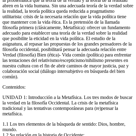
la problemática que la teoría de la verdad y la teoría de la realidad
abren en la vida humana. Sin una adecuada teoría de la verdad sobre
la realidad, la teoría política queda reducida a pragmatismo
utilitarista: crisis de la necesaria relación que la vida política tiene
que mantener con la vida ética. Es la pretensión de la llamada
filosofía primera (clásicamente, Metafísica): ofrecer un fundamento
adecuado para establecer una teoría de la verdad sobre la realidad
que posibilite la eticidad en la vida política. El estudio de la
asignatura, al repasar las propuestas de los grandes pensadores de la
filosofía occidental, posibilitará pensar la adecuada relación entre
Verdad (filosofía) Bien (ética)- Vida común (política) para enfrentar
las tentaciones del relativismo/escepticismo/nihilismo presentes en
nuestra cultura con el fin de abrir caminos de mayor justicia, paz y
colaboración social (diálogo intersubjetivo en búsqueda del bien
común).
Contenidos:
UNIDAD 1: Introducción a la Metafísica. Los tres modos de buscar
la verdad en la filosofía Occidental. La crisis de la metafísica
tradicional y las tentativas contemporáneas para (re)pensar la
metafísica.
1.1 Los tres elementos de la búsqueda de sentido: Dios, hombre,
mundo.
1.2 Su relación en la historia de Occidente: