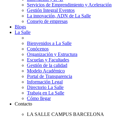
Servicios de Emprendimiento y Aceleración
Gestión Integral Eventos
La innovación, ADN de La Salle
Consejo de empresas
Blogs
La Salle
Bienvenidos a La Salle
Conócenos
Organización y Estructura
Escuelas y Facultades
Gestión de la calidad
Modelo Académico
Portal de Transparencia
Información Legal
Directorio La Salle
Trabaja en La Salle
Cómo llegar
Contacto
LA SALLE CAMPUS BARCELONA