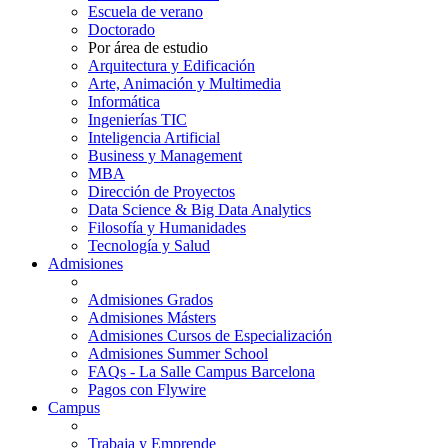
Escuela de verano
Doctorado
Por área de estudio
Arquitectura y Edificación
Arte, Animación y Multimedia
Informática
Ingenierías TIC
Inteligencia Artificial
Business y Management
MBA
Dirección de Proyectos
Data Science & Big Data Analytics
Filosofía y Humanidades
Tecnología y Salud
Admisiones
Admisiones Grados
Admisiones Másters
Admisiones Cursos de Especialización
Admisiones Summer School
FAQs - La Salle Campus Barcelona
Pagos con Flywire
Campus
Trabaja y Emprende