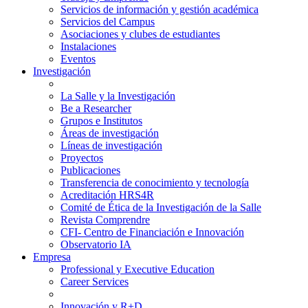
Servicios de información y gestión académica
Servicios del Campus
Asociaciones y clubes de estudiantes
Instalaciones
Eventos
Investigación
La Salle y la Investigación
Be a Researcher
Grupos e Institutos
Áreas de investigación
Líneas de investigación
Proyectos
Publicaciones
Transferencia de conocimiento y tecnología
Acreditación HRS4R
Comité de Ética de la Investigación de la Salle
Revista Comprendre
CFI- Centro de Financiación e Innovación
Observatorio IA
Empresa
Professional y Executive Education
Career Services
Innovación y R+D