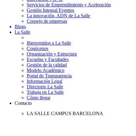
Servicios de Emprendimiento y Aceleración
Gestión Integral Eventos
La innovación, ADN de La Salle
Consejo de empresas
Blogs
La Salle
Bienvenidos a La Salle
Conócenos
Organización y Estructura
Escuelas y Facultades
Gestión de la calidad
Modelo Académico
Portal de Transparencia
Información Legal
Directorio La Salle
Trabaja en La Salle
Cómo llegar
Contacto
LA SALLE CAMPUS BARCELONA