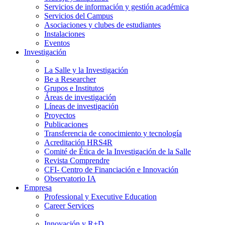
Servicios de información y gestión académica
Servicios del Campus
Asociaciones y clubes de estudiantes
Instalaciones
Eventos
Investigación
La Salle y la Investigación
Be a Researcher
Grupos e Institutos
Áreas de investigación
Líneas de investigación
Proyectos
Publicaciones
Transferencia de conocimiento y tecnología
Acreditación HRS4R
Comité de Ética de la Investigación de la Salle
Revista Comprendre
CFI- Centro de Financiación e Innovación
Observatorio IA
Empresa
Professional y Executive Education
Career Services
Innovación y R+D