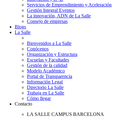
Servicios de Emprendimiento y Aceleración
Gestión Integral Eventos
La innovación, ADN de La Salle
Consejo de empresas
Blogs
La Salle
Bienvenidos a La Salle
Conócenos
Organización y Estructura
Escuelas y Facultades
Gestión de la calidad
Modelo Académico
Portal de Transparencia
Información Legal
Directorio La Salle
Trabaja en La Salle
Cómo llegar
Contacto
LA SALLE CAMPUS BARCELONA