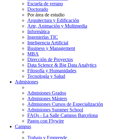
Escuela de verano
Doctorado
Por área de estudio
Arquitectura y Edificación
Arte, Animación y Multimedia
Informática
Ingenierías TIC
Inteligencia Artificial
Business y Management
MBA
Dirección de Proyectos
Data Science & Big Data Analytics
Filosofía y Humanidades
Tecnología y Salud
Admisiones
Admisiones Grados
Admisiones Másters
Admisiones Cursos de Especialización
Admisiones Summer School
FAQs - La Salle Campus Barcelona
Pagos con Flywire
Campus
Trabaja y Emprende