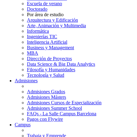
Escuela de verano
Doctorado
Por área de estudio
Arquitectura y Edificación
Arte, Animación y Multimedia
Informática
Ingenierías TIC
Inteligencia Artificial
Business y Management
MBA
Dirección de Proyectos
Data Science & Big Data Analytics
Filosofía y Humanidades
Tecnología y Salud
Admisiones
Admisiones Grados
Admisiones Másters
Admisiones Cursos de Especialización
Admisiones Summer School
FAQs - La Salle Campus Barcelona
Pagos con Flywire
Campus
Trabaja y Emprende