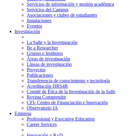
Servicios de información y gestión académica
Servicios del Campus
Asociaciones y clubes de estudiantes
Instalaciones
Eventos
Investigación
La Salle y la Investigación
Be a Researcher
Grupos e Institutos
Áreas de investigación
Líneas de investigación
Proyectos
Publicaciones
Transferencia de conocimiento y tecnología
Acreditación HRS4R
Comité de Ética de la Investigación de la Salle
Revista Comprendre
CFI- Centro de Financiación e Innovación
Observatorio IA
Empresa
Professional y Executive Education
Career Services
Innovación y R+D