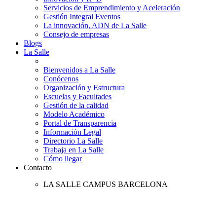
Servicios de Emprendimiento y Aceleración
Gestión Integral Eventos
La innovación, ADN de La Salle
Consejo de empresas
Blogs
La Salle
Bienvenidos a La Salle
Conócenos
Organización y Estructura
Escuelas y Facultades
Gestión de la calidad
Modelo Académico
Portal de Transparencia
Información Legal
Directorio La Salle
Trabaja en La Salle
Cómo llegar
Contacto
LA SALLE CAMPUS BARCELONA