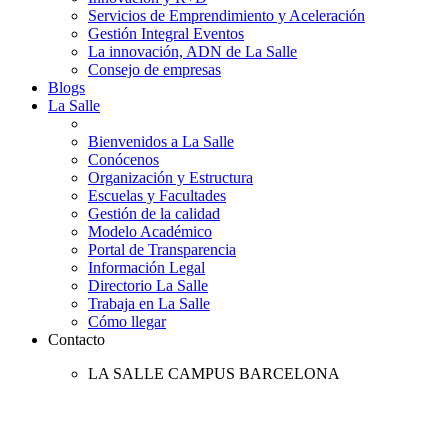
Servicios de Emprendimiento y Aceleración
Gestión Integral Eventos
La innovación, ADN de La Salle
Consejo de empresas
Blogs
La Salle
Bienvenidos a La Salle
Conócenos
Organización y Estructura
Escuelas y Facultades
Gestión de la calidad
Modelo Académico
Portal de Transparencia
Información Legal
Directorio La Salle
Trabaja en La Salle
Cómo llegar
Contacto
LA SALLE CAMPUS BARCELONA