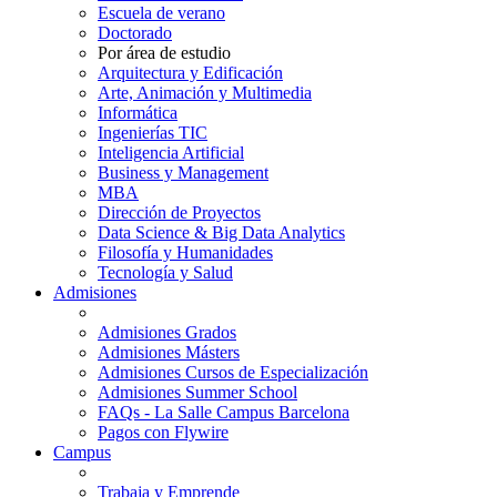
Escuela de verano
Doctorado
Por área de estudio
Arquitectura y Edificación
Arte, Animación y Multimedia
Informática
Ingenierías TIC
Inteligencia Artificial
Business y Management
MBA
Dirección de Proyectos
Data Science & Big Data Analytics
Filosofía y Humanidades
Tecnología y Salud
Admisiones
Admisiones Grados
Admisiones Másters
Admisiones Cursos de Especialización
Admisiones Summer School
FAQs - La Salle Campus Barcelona
Pagos con Flywire
Campus
Trabaja y Emprende