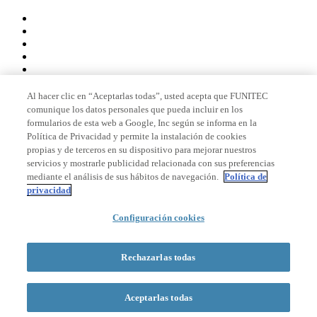
Al hacer clic en “Aceptarlas todas”, usted acepta que FUNITEC
comunique los datos personales que pueda incluir en los
Miembro de
formularios de esta web a Google, Inc según se informa en la
Política de Privacidad y permite la instalación de cookies
propias y de terceros en su dispositivo para mejorar nuestros
servicios y mostrarle publicidad relacionada con sus preferencias
Acreditaciones
mediante el análisis de sus hábitos de navegación.
Política de
privacidad
Configuración cookies
© 2026 La Salle Campus Barcelona - URL |
Aviso legal
|
Política de
privacidad
|
Política de cookies
Rechazarlas todas
Formulario de búsqueda
Aceptarlas todas