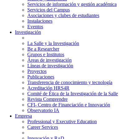
Servicios de información y gestión académica
Servicios del Campus
Asociaciones y clubes de estudiantes
Instalaciones
Eventos
Investigación
La Salle y la Investigación
Be a Researcher
Grupos e Institutos
Áreas de investigación
Líneas de investigación
Proyectos
Publicaciones
Transferencia de conocimiento y tecnología
Acreditación HRS4R
Comité de Ética de la Investigación de la Salle
Revista Comprendre
CFI- Centro de Financiación e Innovación
Observatorio IA
Empresa
Professional y Executive Education
Career Services
Innovación y R+D