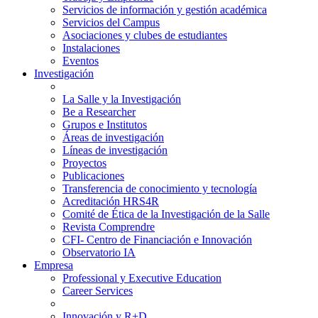
Servicios de información y gestión académica
Servicios del Campus
Asociaciones y clubes de estudiantes
Instalaciones
Eventos
Investigación
La Salle y la Investigación
Be a Researcher
Grupos e Institutos
Áreas de investigación
Líneas de investigación
Proyectos
Publicaciones
Transferencia de conocimiento y tecnología
Acreditación HRS4R
Comité de Ética de la Investigación de la Salle
Revista Comprendre
CFI- Centro de Financiación e Innovación
Observatorio IA
Empresa
Professional y Executive Education
Career Services
Innovación y R+D