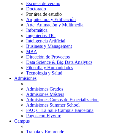
Escuela de verano
Doctorado
Por área de estudio
Arquitectura y Edificación
Arte, Animación y Multimedia
Informática
Ingenierías TIC
Inteligencia Artificial
Business y Management
MBA
Dirección de Proyectos
Data Science & Big Data Analytics
Filosofía y Humanidades
Tecnología y Salud
Admisiones
Admisiones Grados
Admisiones Másters
Admisiones Cursos de Especialización
Admisiones Summer School
FAQs - La Salle Campus Barcelona
Pagos con Flywire
Campus
Trabaja y Emprende