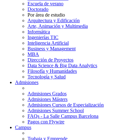
Escuela de verano
Doctorado
Por área de estudio
Arquitectura y Edificación
Arte, Animación y Multimedia
Informática
Ingenierías TIC
Inteligencia Artificial
Business y Management
MBA
Dirección de Proyectos
Data Science & Big Data Analytics
Filosofía y Humanidades
Tecnología y Salud
Admisiones
Admisiones Grados
Admisiones Másters
Admisiones Cursos de Especialización
Admisiones Summer School
FAQs - La Salle Campus Barcelona
Pagos con Flywire
Campus
Trabaja y Emprende