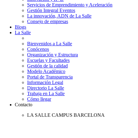
Servicios de Emprendimiento y Aceleración
Gestión Integral Eventos
La innovación, ADN de La Salle
Consejo de empresas
Blogs
La Salle
Bienvenidos a La Salle
Conócenos
Organización y Estructura
Escuelas y Facultades
Gestión de la calidad
Modelo Académico
Portal de Transparencia
Información Legal
Directorio La Salle
Trabaja en La Salle
Cómo llegar
Contacto
LA SALLE CAMPUS BARCELONA