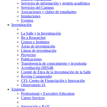
Servicios de información y gestión académica
Servicios del Campus
Asociaciones y clubes de estudiantes
Instalaciones
Eventos
Investigación
La Salle y la Investigación
Be a Researcher
Grupos e Institutos
Áreas de investigación
Líneas de investigación
Proyectos
Publicaciones
Transferencia de conocimiento y tecnología
Acreditación HRS4R
Comité de Ética de la Investigación de la Salle
Revista Comprendre
CFI- Centro de Financiación e Innovación
Observatorio IA
Empresa
Professional y Executive Education
Career Services
Innovación y R+D