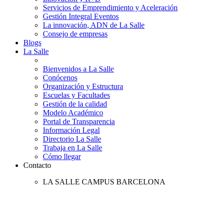
Servicios de Emprendimiento y Aceleración
Gestión Integral Eventos
La innovación, ADN de La Salle
Consejo de empresas
Blogs
La Salle
Bienvenidos a La Salle
Conócenos
Organización y Estructura
Escuelas y Facultades
Gestión de la calidad
Modelo Académico
Portal de Transparencia
Información Legal
Directorio La Salle
Trabaja en La Salle
Cómo llegar
Contacto
LA SALLE CAMPUS BARCELONA