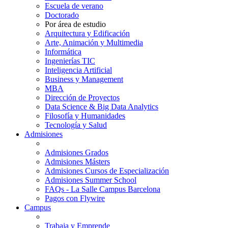
Escuela de verano
Doctorado
Por área de estudio
Arquitectura y Edificación
Arte, Animación y Multimedia
Informática
Ingenierías TIC
Inteligencia Artificial
Business y Management
MBA
Dirección de Proyectos
Data Science & Big Data Analytics
Filosofía y Humanidades
Tecnología y Salud
Admisiones
Admisiones Grados
Admisiones Másters
Admisiones Cursos de Especialización
Admisiones Summer School
FAQs - La Salle Campus Barcelona
Pagos con Flywire
Campus
Trabaja y Emprende