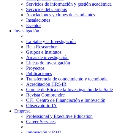
Servicios de información y gestión académica
Servicios del Campus
Asociaciones y clubes de estudiantes
Instalaciones
Eventos
Investigación
La Salle y la Investigación
Be a Researcher
Grupos e Institutos
Áreas de investigación
Líneas de investigación
Proyectos
Publicaciones
Transferencia de conocimiento y tecnología
Acreditación HRS4R
Comité de Ética de la Investigación de la Salle
Revista Comprendre
CFI- Centro de Financiación e Innovación
Observatorio IA
Empresa
Professional y Executive Education
Career Services
Innovación y R+D