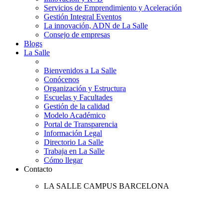
Servicios de Emprendimiento y Aceleración
Gestión Integral Eventos
La innovación, ADN de La Salle
Consejo de empresas
Blogs
La Salle
Bienvenidos a La Salle
Conócenos
Organización y Estructura
Escuelas y Facultades
Gestión de la calidad
Modelo Académico
Portal de Transparencia
Información Legal
Directorio La Salle
Trabaja en La Salle
Cómo llegar
Contacto
LA SALLE CAMPUS BARCELONA