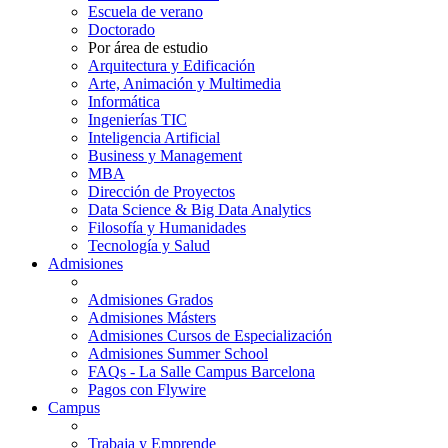
Escuela de verano
Doctorado
Por área de estudio
Arquitectura y Edificación
Arte, Animación y Multimedia
Informática
Ingenierías TIC
Inteligencia Artificial
Business y Management
MBA
Dirección de Proyectos
Data Science & Big Data Analytics
Filosofía y Humanidades
Tecnología y Salud
Admisiones
Admisiones Grados
Admisiones Másters
Admisiones Cursos de Especialización
Admisiones Summer School
FAQs - La Salle Campus Barcelona
Pagos con Flywire
Campus
Trabaja y Emprende