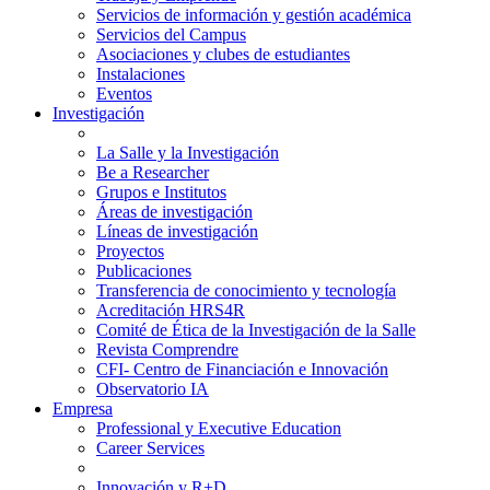
Servicios de información y gestión académica
Servicios del Campus
Asociaciones y clubes de estudiantes
Instalaciones
Eventos
Investigación
La Salle y la Investigación
Be a Researcher
Grupos e Institutos
Áreas de investigación
Líneas de investigación
Proyectos
Publicaciones
Transferencia de conocimiento y tecnología
Acreditación HRS4R
Comité de Ética de la Investigación de la Salle
Revista Comprendre
CFI- Centro de Financiación e Innovación
Observatorio IA
Empresa
Professional y Executive Education
Career Services
Innovación y R+D