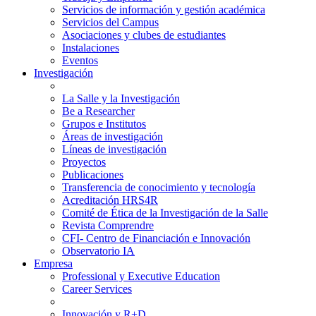
Servicios de información y gestión académica
Servicios del Campus
Asociaciones y clubes de estudiantes
Instalaciones
Eventos
Investigación
La Salle y la Investigación
Be a Researcher
Grupos e Institutos
Áreas de investigación
Líneas de investigación
Proyectos
Publicaciones
Transferencia de conocimiento y tecnología
Acreditación HRS4R
Comité de Ética de la Investigación de la Salle
Revista Comprendre
CFI- Centro de Financiación e Innovación
Observatorio IA
Empresa
Professional y Executive Education
Career Services
Innovación y R+D