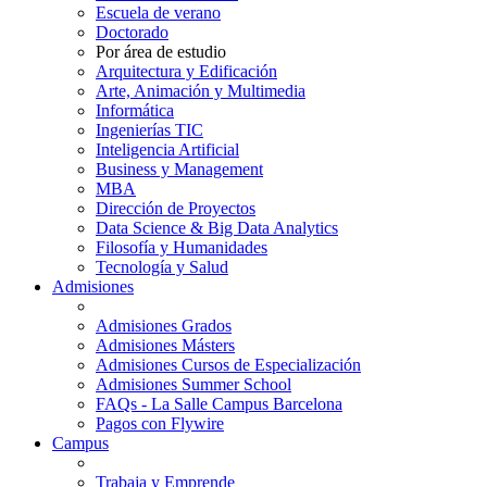
Escuela de verano
Doctorado
Por área de estudio
Arquitectura y Edificación
Arte, Animación y Multimedia
Informática
Ingenierías TIC
Inteligencia Artificial
Business y Management
MBA
Dirección de Proyectos
Data Science & Big Data Analytics
Filosofía y Humanidades
Tecnología y Salud
Admisiones
Admisiones Grados
Admisiones Másters
Admisiones Cursos de Especialización
Admisiones Summer School
FAQs - La Salle Campus Barcelona
Pagos con Flywire
Campus
Trabaja y Emprende