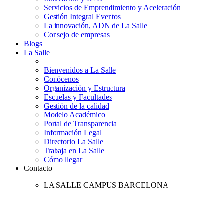
Servicios de Emprendimiento y Aceleración
Gestión Integral Eventos
La innovación, ADN de La Salle
Consejo de empresas
Blogs
La Salle
Bienvenidos a La Salle
Conócenos
Organización y Estructura
Escuelas y Facultades
Gestión de la calidad
Modelo Académico
Portal de Transparencia
Información Legal
Directorio La Salle
Trabaja en La Salle
Cómo llegar
Contacto
LA SALLE CAMPUS BARCELONA