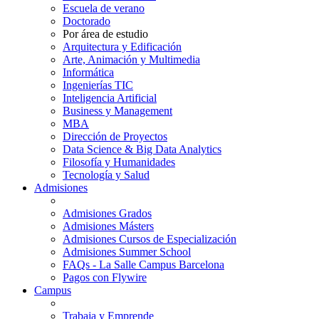
Escuela de verano
Doctorado
Por área de estudio
Arquitectura y Edificación
Arte, Animación y Multimedia
Informática
Ingenierías TIC
Inteligencia Artificial
Business y Management
MBA
Dirección de Proyectos
Data Science & Big Data Analytics
Filosofía y Humanidades
Tecnología y Salud
Admisiones
Admisiones Grados
Admisiones Másters
Admisiones Cursos de Especialización
Admisiones Summer School
FAQs - La Salle Campus Barcelona
Pagos con Flywire
Campus
Trabaja y Emprende