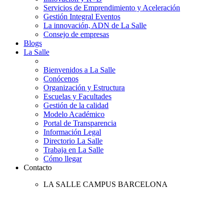
Servicios de Emprendimiento y Aceleración
Gestión Integral Eventos
La innovación, ADN de La Salle
Consejo de empresas
Blogs
La Salle
Bienvenidos a La Salle
Conócenos
Organización y Estructura
Escuelas y Facultades
Gestión de la calidad
Modelo Académico
Portal de Transparencia
Información Legal
Directorio La Salle
Trabaja en La Salle
Cómo llegar
Contacto
LA SALLE CAMPUS BARCELONA