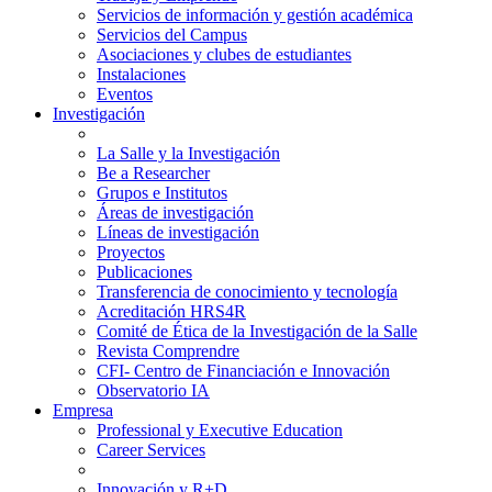
Servicios de información y gestión académica
Servicios del Campus
Asociaciones y clubes de estudiantes
Instalaciones
Eventos
Investigación
La Salle y la Investigación
Be a Researcher
Grupos e Institutos
Áreas de investigación
Líneas de investigación
Proyectos
Publicaciones
Transferencia de conocimiento y tecnología
Acreditación HRS4R
Comité de Ética de la Investigación de la Salle
Revista Comprendre
CFI- Centro de Financiación e Innovación
Observatorio IA
Empresa
Professional y Executive Education
Career Services
Innovación y R+D