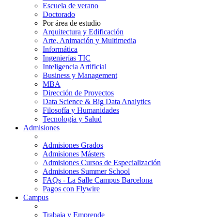
Escuela de verano
Doctorado
Por área de estudio
Arquitectura y Edificación
Arte, Animación y Multimedia
Informática
Ingenierías TIC
Inteligencia Artificial
Business y Management
MBA
Dirección de Proyectos
Data Science & Big Data Analytics
Filosofía y Humanidades
Tecnología y Salud
Admisiones
Admisiones Grados
Admisiones Másters
Admisiones Cursos de Especialización
Admisiones Summer School
FAQs - La Salle Campus Barcelona
Pagos con Flywire
Campus
Trabaja y Emprende