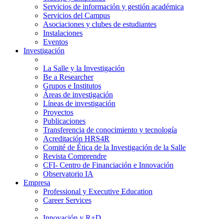
Servicios de información y gestión académica
Servicios del Campus
Asociaciones y clubes de estudiantes
Instalaciones
Eventos
Investigación
La Salle y la Investigación
Be a Researcher
Grupos e Institutos
Áreas de investigación
Líneas de investigación
Proyectos
Publicaciones
Transferencia de conocimiento y tecnología
Acreditación HRS4R
Comité de Ética de la Investigación de la Salle
Revista Comprendre
CFI- Centro de Financiación e Innovación
Observatorio IA
Empresa
Professional y Executive Education
Career Services
Innovación y R+D