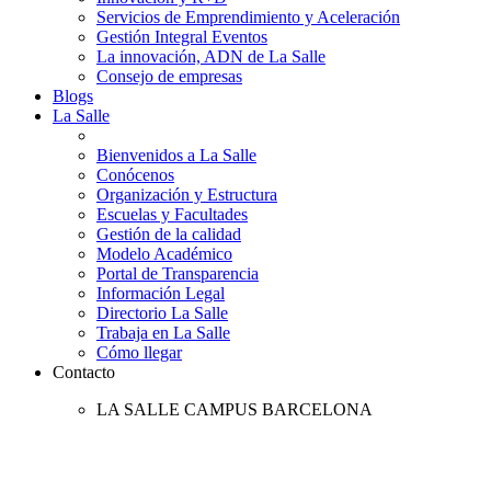
Servicios de Emprendimiento y Aceleración
Gestión Integral Eventos
La innovación, ADN de La Salle
Consejo de empresas
Blogs
La Salle
Bienvenidos a La Salle
Conócenos
Organización y Estructura
Escuelas y Facultades
Gestión de la calidad
Modelo Académico
Portal de Transparencia
Información Legal
Directorio La Salle
Trabaja en La Salle
Cómo llegar
Contacto
LA SALLE CAMPUS BARCELONA