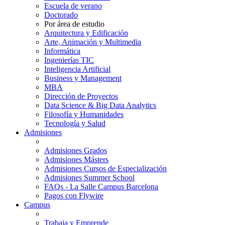
Escuela de verano
Doctorado
Por área de estudio
Arquitectura y Edificación
Arte, Animación y Multimedia
Informática
Ingenierías TIC
Inteligencia Artificial
Business y Management
MBA
Dirección de Proyectos
Data Science & Big Data Analytics
Filosofía y Humanidades
Tecnología y Salud
Admisiones
Admisiones Grados
Admisiones Másters
Admisiones Cursos de Especialización
Admisiones Summer School
FAQs - La Salle Campus Barcelona
Pagos con Flywire
Campus
Trabaja y Emprende