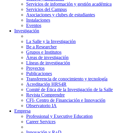
Servicios de información y gestión académica
Servicios del Campus
Asociaciones y clubes de estudiantes
Instalaciones
Eventos
Investigación
La Salle y la Investigación
Be a Researcher
Grupos e Institutos
Áreas de investigación
Líneas de investigación
Proyectos
Publicaciones
Transferencia de conocimiento y tecnología
Acreditación HRS4R
Comité de Ética de la Investigación de la Salle
Revista Comprendre
CFI- Centro de Financiación e Innovación
Observatorio IA
Empresa
Professional y Executive Education
Career Services
Innovación y R+D