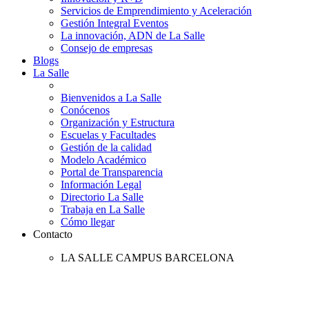
Servicios de Emprendimiento y Aceleración
Gestión Integral Eventos
La innovación, ADN de La Salle
Consejo de empresas
Blogs
La Salle
Bienvenidos a La Salle
Conócenos
Organización y Estructura
Escuelas y Facultades
Gestión de la calidad
Modelo Académico
Portal de Transparencia
Información Legal
Directorio La Salle
Trabaja en La Salle
Cómo llegar
Contacto
LA SALLE CAMPUS BARCELONA