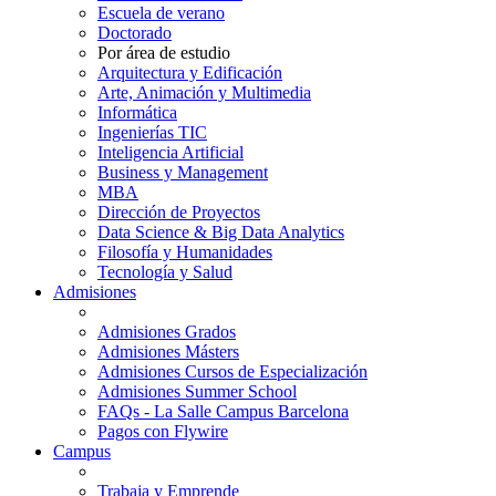
Escuela de verano
Doctorado
Por área de estudio
Arquitectura y Edificación
Arte, Animación y Multimedia
Informática
Ingenierías TIC
Inteligencia Artificial
Business y Management
MBA
Dirección de Proyectos
Data Science & Big Data Analytics
Filosofía y Humanidades
Tecnología y Salud
Admisiones
Admisiones Grados
Admisiones Másters
Admisiones Cursos de Especialización
Admisiones Summer School
FAQs - La Salle Campus Barcelona
Pagos con Flywire
Campus
Trabaja y Emprende