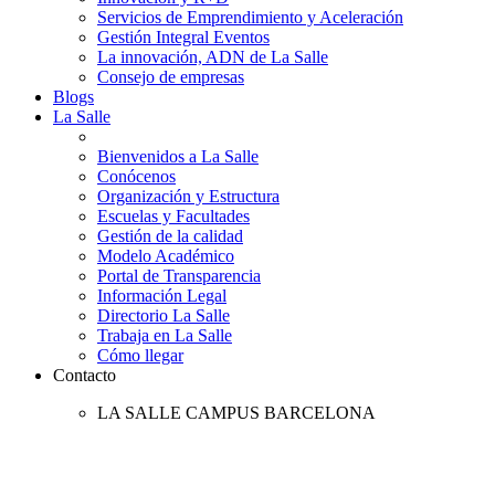
Servicios de Emprendimiento y Aceleración
Gestión Integral Eventos
La innovación, ADN de La Salle
Consejo de empresas
Blogs
La Salle
Bienvenidos a La Salle
Conócenos
Organización y Estructura
Escuelas y Facultades
Gestión de la calidad
Modelo Académico
Portal de Transparencia
Información Legal
Directorio La Salle
Trabaja en La Salle
Cómo llegar
Contacto
LA SALLE CAMPUS BARCELONA