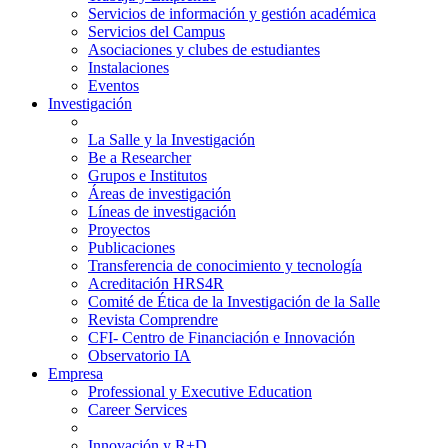
Servicios de información y gestión académica
Servicios del Campus
Asociaciones y clubes de estudiantes
Instalaciones
Eventos
Investigación
La Salle y la Investigación
Be a Researcher
Grupos e Institutos
Áreas de investigación
Líneas de investigación
Proyectos
Publicaciones
Transferencia de conocimiento y tecnología
Acreditación HRS4R
Comité de Ética de la Investigación de la Salle
Revista Comprendre
CFI- Centro de Financiación e Innovación
Observatorio IA
Empresa
Professional y Executive Education
Career Services
Innovación y R+D