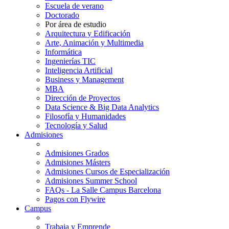
Escuela de verano
Doctorado
Por área de estudio
Arquitectura y Edificación
Arte, Animación y Multimedia
Informática
Ingenierías TIC
Inteligencia Artificial
Business y Management
MBA
Dirección de Proyectos
Data Science & Big Data Analytics
Filosofía y Humanidades
Tecnología y Salud
Admisiones
Admisiones Grados
Admisiones Másters
Admisiones Cursos de Especialización
Admisiones Summer School
FAQs - La Salle Campus Barcelona
Pagos con Flywire
Campus
Trabaja y Emprende