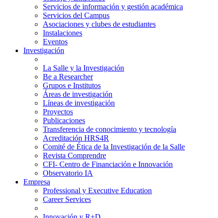
Servicios de información y gestión académica
Servicios del Campus
Asociaciones y clubes de estudiantes
Instalaciones
Eventos
Investigación
La Salle y la Investigación
Be a Researcher
Grupos e Institutos
Áreas de investigación
Líneas de investigación
Proyectos
Publicaciones
Transferencia de conocimiento y tecnología
Acreditación HRS4R
Comité de Ética de la Investigación de la Salle
Revista Comprendre
CFI- Centro de Financiación e Innovación
Observatorio IA
Empresa
Professional y Executive Education
Career Services
Innovación y R+D