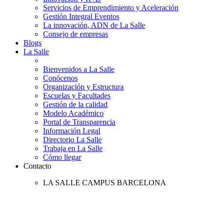
Servicios de Emprendimiento y Aceleración
Gestión Integral Eventos
La innovación, ADN de La Salle
Consejo de empresas
Blogs
La Salle
Bienvenidos a La Salle
Conócenos
Organización y Estructura
Escuelas y Facultades
Gestión de la calidad
Modelo Académico
Portal de Transparencia
Información Legal
Directorio La Salle
Trabaja en La Salle
Cómo llegar
Contacto
LA SALLE CAMPUS BARCELONA