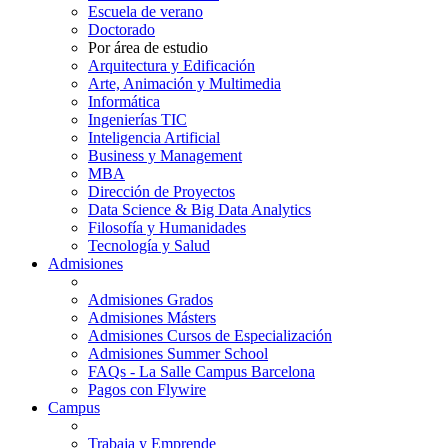
Escuela de verano
Doctorado
Por área de estudio
Arquitectura y Edificación
Arte, Animación y Multimedia
Informática
Ingenierías TIC
Inteligencia Artificial
Business y Management
MBA
Dirección de Proyectos
Data Science & Big Data Analytics
Filosofía y Humanidades
Tecnología y Salud
Admisiones
Admisiones Grados
Admisiones Másters
Admisiones Cursos de Especialización
Admisiones Summer School
FAQs - La Salle Campus Barcelona
Pagos con Flywire
Campus
Trabaja y Emprende