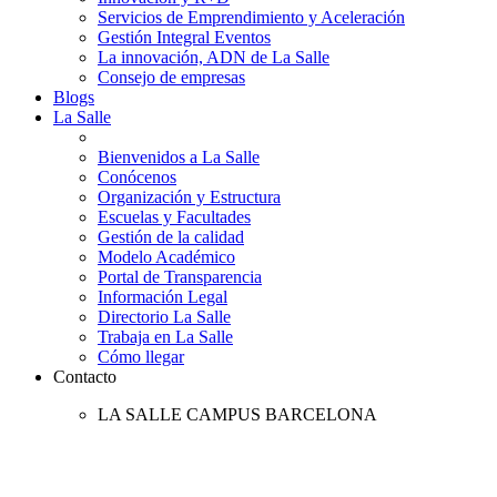
Servicios de Emprendimiento y Aceleración
Gestión Integral Eventos
La innovación, ADN de La Salle
Consejo de empresas
Blogs
La Salle
Bienvenidos a La Salle
Conócenos
Organización y Estructura
Escuelas y Facultades
Gestión de la calidad
Modelo Académico
Portal de Transparencia
Información Legal
Directorio La Salle
Trabaja en La Salle
Cómo llegar
Contacto
LA SALLE CAMPUS BARCELONA