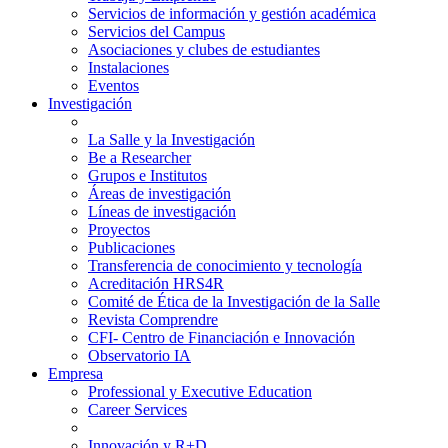
Servicios de información y gestión académica
Servicios del Campus
Asociaciones y clubes de estudiantes
Instalaciones
Eventos
Investigación
La Salle y la Investigación
Be a Researcher
Grupos e Institutos
Áreas de investigación
Líneas de investigación
Proyectos
Publicaciones
Transferencia de conocimiento y tecnología
Acreditación HRS4R
Comité de Ética de la Investigación de la Salle
Revista Comprendre
CFI- Centro de Financiación e Innovación
Observatorio IA
Empresa
Professional y Executive Education
Career Services
Innovación y R+D