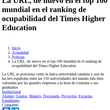
La URL, de nuevo en el top 100
mundial en el ranking de
ocupabilidad del Times Higher
Education
Inicio
Actualidad
Noticias
La URL, de nuevo en el top 100 mundial en el ranking de
ocupabilidad del Times Higher Education
La URL se posiciona como la única universidad catalana y una de
las tres españolas entre las 150 universidades del mundo más bien
valoradas por las grandes empresas a la hora de contratar a sus
graduados
Institucional
Alumni
,
Grados
,
Másters
,
Doctorado
,
Proyectos
,
Escuelas
,
Estudiantes
Compartir:
Facebook
Twitter