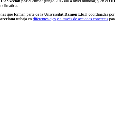
3: ‘Acción por el clima’
(rango 201-300 a nivel mundial) y en el
ODS
n climática.
iones que forman parte de la
Universitat Ramon Llull
, coordinadas por
arcelona
trabaja en
diferentes ejes y a través de acciones concretas
par