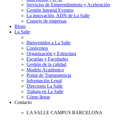
Servicios de Emprendimiento y Aceleración
Gestión Integral Eventos
La innovación, ADN de La Salle
Consejo de empresas
Blogs
La Salle
Bienvenidos a La Salle
Conócenos
Organización y Estructura
Escuelas y Facultades
Gestión de la calidad
Modelo Académico
Portal de Transparencia
Información Legal
Directorio La Salle
Trabaja en La Salle
Cómo llegar
Contacto
LA SALLE CAMPUS BARCELONA