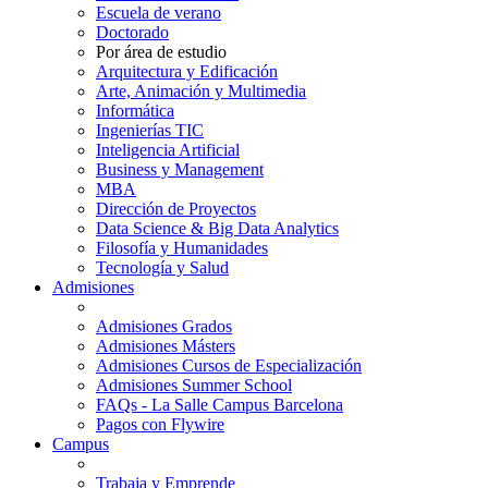
Escuela de verano
Doctorado
Por área de estudio
Arquitectura y Edificación
Arte, Animación y Multimedia
Informática
Ingenierías TIC
Inteligencia Artificial
Business y Management
MBA
Dirección de Proyectos
Data Science & Big Data Analytics
Filosofía y Humanidades
Tecnología y Salud
Admisiones
Admisiones Grados
Admisiones Másters
Admisiones Cursos de Especialización
Admisiones Summer School
FAQs - La Salle Campus Barcelona
Pagos con Flywire
Campus
Trabaja y Emprende