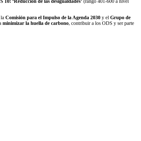
 10: ‘Reducción de las desigualdades’
(rango 401-600 a nivel
 la
Comisión para el Impulso de la Agenda 2030
y el
Grupo de
a
minimizar la huella de carbono
, contribuir a los ODS y ser parte