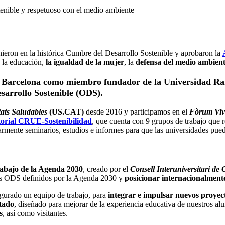
tenible y respetuoso con el medio ambiente
eron en la histórica Cumbre del Desarrollo Sostenible y aprobaron la
, la educación,
la igualdad de la mujer
, la
defensa del medio ambien
us Barcelona como miembro fundador de la Universidad R
sarrollo Sostenible (ODS).
ats Saludables
(US.CAT)
desde 2016 y participamos en el
Fòrum Vive
torial CRUE-Sostenibilidad
, que cuenta con 9 grupos de trabajo que 
larmente seminarios, estudios e informes para que las universidades pue
abajo de la Agenda 2030
, creado por el
Consell Interuniversitari de
e los ODS definidos por la Agenda 2030 y
posicionar internacionalmente 
figurado un equipo de trabajo, para
integrar
e
impulsar nuevos proyec
ctado
, diseñado para mejorar de la experiencia educativa de nuestros al
s
, así como visitantes.