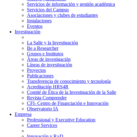
Servicios de información y gestión académica
Servicios del Campus
Asociaciones y clubes de estudiantes
Instalaciones
Eventos
Investigación
La Salle y la Investigación
Be a Researcher
Grupos e Institutos
Áreas de investigación
Líneas de investigación
Proyectos
Publicaciones
Transferencia de conocimiento y tecnología
Acreditación HRS4R
Comité de Ética de la Investigación de la Salle
Revista Comprendre
CFI- Centro de Financiación e Innovación
Observatorio IA
Empresa
Professional y Executive Education
Career Services
Innovación y R+D