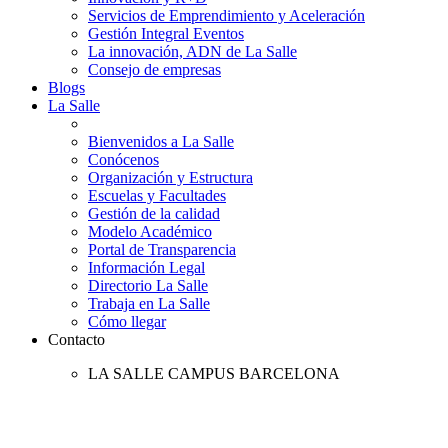
Servicios de Emprendimiento y Aceleración
Gestión Integral Eventos
La innovación, ADN de La Salle
Consejo de empresas
Blogs
La Salle
Bienvenidos a La Salle
Conócenos
Organización y Estructura
Escuelas y Facultades
Gestión de la calidad
Modelo Académico
Portal de Transparencia
Información Legal
Directorio La Salle
Trabaja en La Salle
Cómo llegar
Contacto
LA SALLE CAMPUS BARCELONA