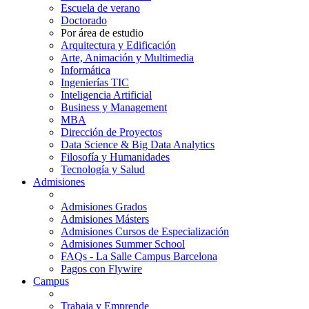
Escuela de verano
Doctorado
Por área de estudio
Arquitectura y Edificación
Arte, Animación y Multimedia
Informática
Ingenierías TIC
Inteligencia Artificial
Business y Management
MBA
Dirección de Proyectos
Data Science & Big Data Analytics
Filosofía y Humanidades
Tecnología y Salud
Admisiones
Admisiones Grados
Admisiones Másters
Admisiones Cursos de Especialización
Admisiones Summer School
FAQs - La Salle Campus Barcelona
Pagos con Flywire
Campus
Trabaja y Emprende