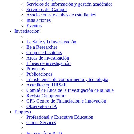
Servicios de información y gestión académica
Servicios del Campus
Asociaciones y clubes de estudiantes
Instalaciones
Eventos
Investigación
La Salle y la Investigación
Be a Researcher
Grupos e Institutos
Áreas de investigación
Líneas de investigación
Proyectos
Publicaciones
Transferencia de conocimiento y tecnología
Acreditación HRS4R
Comité de Ética de la Investigación de la Salle
Revista Comprendre
CFI- Centro de Financiación e Innovación
Observatorio IA
Empresa
Professional y Executive Education
Career Services
Innovación y R+D