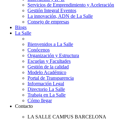
Servicios de Emprendimiento y Aceleración
Gestión Integral Eventos
La innovación, ADN de La Salle
Consejo de empresas
Blogs
La Salle
Bienvenidos a La Salle
Conócenos
Organización y Estructura
Escuelas y Facultades
Gestión de la calidad
Modelo Académico
Portal de Transparencia
Información Legal
Directorio La Salle
Trabaja en La Salle
Cómo llegar
Contacto
LA SALLE CAMPUS BARCELONA