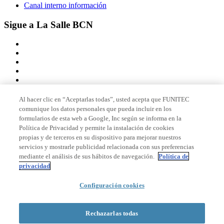
Canal interno información
Sigue a La Salle BCN
Al hacer clic en “Aceptarlas todas”, usted acepta que FUNITEC
comunique los datos personales que pueda incluir en los
Miembro de
formularios de esta web a Google, Inc según se informa en la
Política de Privacidad y permite la instalación de cookies
propias y de terceros en su dispositivo para mejorar nuestros
servicios y mostrarle publicidad relacionada con sus preferencias
Acreditaciones
mediante el análisis de sus hábitos de navegación.
Política de
privacidad
Configuración cookies
© 2026 La Salle Campus Barcelona - URL |
Aviso legal
|
Política de
privacidad
|
Política de cookies
Rechazarlas todas
Formulario de búsqueda