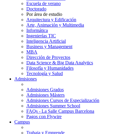
Escuela de verano
Doctorado
Por área de estudio
Arquitectura y Edificación
Arte, Animación y Multimedia
Informática
Ingenierías TIC
Inteligencia Artificial
Business y Management
MBA
Dirección de Proyectos
Data Science & Big Data Analytics
Filosofía y Humanidades
Tecnología y Salud
Admisiones
Admisiones Grados
Admisiones Másters
Admisiones Cursos de Especialización
Admisiones Summer School
FAQs - La Salle Campus Barcelona
Pagos con Flywire
Campus
Trabaja y Emprende