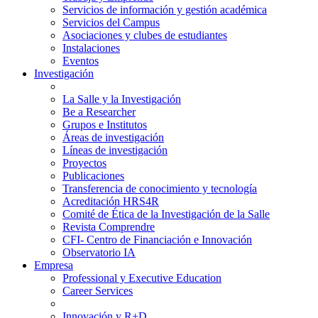
Servicios de información y gestión académica
Servicios del Campus
Asociaciones y clubes de estudiantes
Instalaciones
Eventos
Investigación
La Salle y la Investigación
Be a Researcher
Grupos e Institutos
Áreas de investigación
Líneas de investigación
Proyectos
Publicaciones
Transferencia de conocimiento y tecnología
Acreditación HRS4R
Comité de Ética de la Investigación de la Salle
Revista Comprendre
CFI- Centro de Financiación e Innovación
Observatorio IA
Empresa
Professional y Executive Education
Career Services
Innovación y R+D