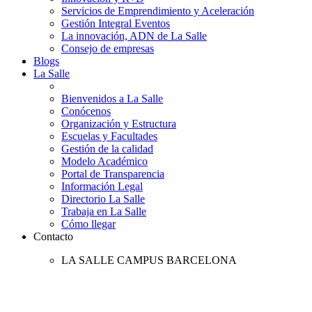
Servicios de Emprendimiento y Aceleración
Gestión Integral Eventos
La innovación, ADN de La Salle
Consejo de empresas
Blogs
La Salle
Bienvenidos a La Salle
Conócenos
Organización y Estructura
Escuelas y Facultades
Gestión de la calidad
Modelo Académico
Portal de Transparencia
Información Legal
Directorio La Salle
Trabaja en La Salle
Cómo llegar
Contacto
LA SALLE CAMPUS BARCELONA