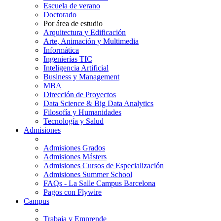
Escuela de verano
Doctorado
Por área de estudio
Arquitectura y Edificación
Arte, Animación y Multimedia
Informática
Ingenierías TIC
Inteligencia Artificial
Business y Management
MBA
Dirección de Proyectos
Data Science & Big Data Analytics
Filosofía y Humanidades
Tecnología y Salud
Admisiones
Admisiones Grados
Admisiones Másters
Admisiones Cursos de Especialización
Admisiones Summer School
FAQs - La Salle Campus Barcelona
Pagos con Flywire
Campus
Trabaja y Emprende