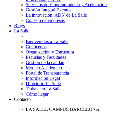
Servicios de Emprendimiento y Aceleración
Gestión Integral Eventos
La innovación, ADN de La Salle
Consejo de empresas
Blogs
La Salle
Bienvenidos a La Salle
Conócenos
Organización y Estructura
Escuelas y Facultades
Gestión de la calidad
Modelo Académico
Portal de Transparencia
Información Legal
Directorio La Salle
Trabaja en La Salle
Cómo llegar
Contacto
LA SALLE CAMPUS BARCELONA