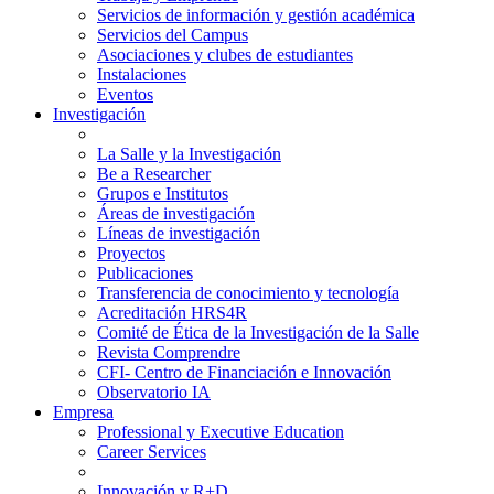
Servicios de información y gestión académica
Servicios del Campus
Asociaciones y clubes de estudiantes
Instalaciones
Eventos
Investigación
La Salle y la Investigación
Be a Researcher
Grupos e Institutos
Áreas de investigación
Líneas de investigación
Proyectos
Publicaciones
Transferencia de conocimiento y tecnología
Acreditación HRS4R
Comité de Ética de la Investigación de la Salle
Revista Comprendre
CFI- Centro de Financiación e Innovación
Observatorio IA
Empresa
Professional y Executive Education
Career Services
Innovación y R+D