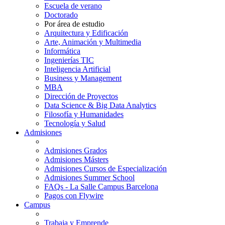
Escuela de verano
Doctorado
Por área de estudio
Arquitectura y Edificación
Arte, Animación y Multimedia
Informática
Ingenierías TIC
Inteligencia Artificial
Business y Management
MBA
Dirección de Proyectos
Data Science & Big Data Analytics
Filosofía y Humanidades
Tecnología y Salud
Admisiones
Admisiones Grados
Admisiones Másters
Admisiones Cursos de Especialización
Admisiones Summer School
FAQs - La Salle Campus Barcelona
Pagos con Flywire
Campus
Trabaja y Emprende