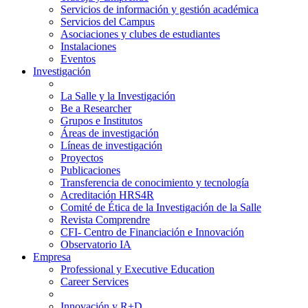
Servicios de información y gestión académica
Servicios del Campus
Asociaciones y clubes de estudiantes
Instalaciones
Eventos
Investigación
La Salle y la Investigación
Be a Researcher
Grupos e Institutos
Áreas de investigación
Líneas de investigación
Proyectos
Publicaciones
Transferencia de conocimiento y tecnología
Acreditación HRS4R
Comité de Ética de la Investigación de la Salle
Revista Comprendre
CFI- Centro de Financiación e Innovación
Observatorio IA
Empresa
Professional y Executive Education
Career Services
Innovación y R+D