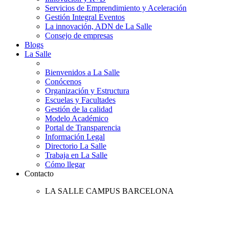
Servicios de Emprendimiento y Aceleración
Gestión Integral Eventos
La innovación, ADN de La Salle
Consejo de empresas
Blogs
La Salle
Bienvenidos a La Salle
Conócenos
Organización y Estructura
Escuelas y Facultades
Gestión de la calidad
Modelo Académico
Portal de Transparencia
Información Legal
Directorio La Salle
Trabaja en La Salle
Cómo llegar
Contacto
LA SALLE CAMPUS BARCELONA