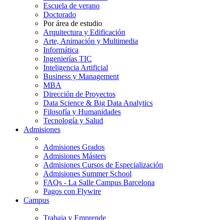
Escuela de verano
Doctorado
Por área de estudio
Arquitectura y Edificación
Arte, Animación y Multimedia
Informática
Ingenierías TIC
Inteligencia Artificial
Business y Management
MBA
Dirección de Proyectos
Data Science & Big Data Analytics
Filosofía y Humanidades
Tecnología y Salud
Admisiones
Admisiones Grados
Admisiones Másters
Admisiones Cursos de Especialización
Admisiones Summer School
FAQs - La Salle Campus Barcelona
Pagos con Flywire
Campus
Trabaja y Emprende