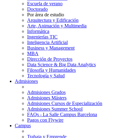
Escuela de verano
Doctorado
Por área de estudio
Arquitectura y Edificación
Arte, Animación y Multimedia
Informática
Ingenierías TIC
Inteligencia Artificial
Business y Management
MBA
Dirección de Proyectos
Data Science & Big Data Analytics
Filosofía y Humanidades
Tecnología y Salud
Admisiones
Admisiones Grados
Admisiones Másters
Admisiones Cursos de Especialización
Admisiones Summer School
FAQs - La Salle Campus Barcelona
Pagos con Flywire
Campus
Trabaja y Emprende