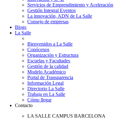
Servicios de Emprendimiento y Aceleración
Gestión Integral Eventos
La innovación, ADN de La Salle
Consejo de empresas
Blogs
La Salle
Bienvenidos a La Salle
Conócenos
Organización y Estructura
Escuelas y Facultades
Gestión de la calidad
Modelo Académico
Portal de Transparencia
Información Legal
Directorio La Salle
Trabaja en La Salle
Cómo llegar
Contacto
LA SALLE CAMPUS BARCELONA