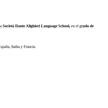
la
Società Dante Alighieri Language School,
en el g
rado de
España, Itañia y Francia.