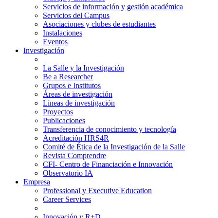
Servicios de información y gestión académica
Servicios del Campus
Asociaciones y clubes de estudiantes
Instalaciones
Eventos
Investigación
La Salle y la Investigación
Be a Researcher
Grupos e Institutos
Áreas de investigación
Líneas de investigación
Proyectos
Publicaciones
Transferencia de conocimiento y tecnología
Acreditación HRS4R
Comité de Ética de la Investigación de la Salle
Revista Comprendre
CFI- Centro de Financiación e Innovación
Observatorio IA
Empresa
Professional y Executive Education
Career Services
Innovación y R+D