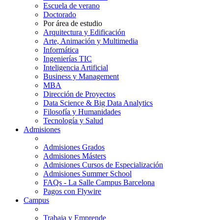
Escuela de verano
Doctorado
Por área de estudio
Arquitectura y Edificación
Arte, Animación y Multimedia
Informática
Ingenierías TIC
Inteligencia Artificial
Business y Management
MBA
Dirección de Proyectos
Data Science & Big Data Analytics
Filosofía y Humanidades
Tecnología y Salud
Admisiones
Admisiones Grados
Admisiones Másters
Admisiones Cursos de Especialización
Admisiones Summer School
FAQs - La Salle Campus Barcelona
Pagos con Flywire
Campus
Trabaja y Emprende