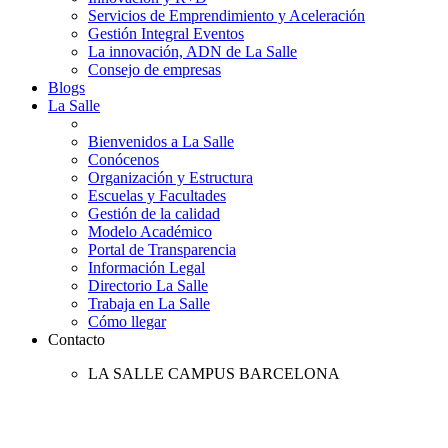
Servicios de Emprendimiento y Aceleración
Gestión Integral Eventos
La innovación, ADN de La Salle
Consejo de empresas
Blogs
La Salle
Bienvenidos a La Salle
Conócenos
Organización y Estructura
Escuelas y Facultades
Gestión de la calidad
Modelo Académico
Portal de Transparencia
Información Legal
Directorio La Salle
Trabaja en La Salle
Cómo llegar
Contacto
LA SALLE CAMPUS BARCELONA