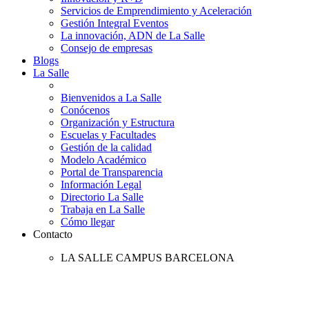
Servicios de Emprendimiento y Aceleración
Gestión Integral Eventos
La innovación, ADN de La Salle
Consejo de empresas
Blogs
La Salle
Bienvenidos a La Salle
Conócenos
Organización y Estructura
Escuelas y Facultades
Gestión de la calidad
Modelo Académico
Portal de Transparencia
Información Legal
Directorio La Salle
Trabaja en La Salle
Cómo llegar
Contacto
LA SALLE CAMPUS BARCELONA