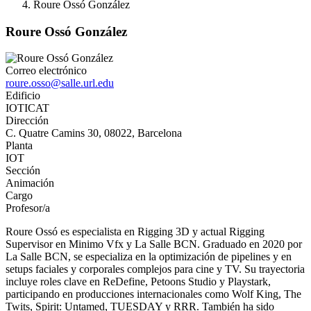
Roure Ossó González
Roure Ossó González
Correo electrónico
roure.osso@salle.url.edu
Edificio
IOTICAT
Dirección
C. Quatre Camins 30, 08022, Barcelona
Planta
IOT
Sección
Animación
Cargo
Profesor/a
Roure Ossó es especialista en Rigging 3D y actual Rigging
Supervisor en Minimo Vfx y La Salle BCN. Graduado en 2020 por
La Salle BCN, se especializa en la optimización de pipelines y en
setups faciales y corporales complejos para cine y TV. Su trayectoria
incluye roles clave en ReDefine, Petoons Studio y Playstark,
participando en producciones internacionales como Wolf King, The
Twits, Spirit: Untamed, TUESDAY y RRR. También ha sido