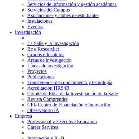
Servicios de información y gestión académica
Servicios del Campus
Asociaciones y clubes de estudiantes
Instalaciones
Eventos
Investigación
La Salle y la Investigación
Be a Researcher
Grupos e Institutos
Áreas de investigación
Líneas de investigación
Proyectos
Publicaciones
Transferencia de conocimiento y tecnología
Acreditación HRS4R
Comité de Ética de la Investigación de la Salle
Revista Comprendre
CFI- Centro de Financiación e Innovación
Observatorio IA
Empresa
Professional y Executive Education
Career Services
Innovación y R+D