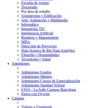
Escuela de verano
Doctorado
Por área de estudio
Arquitectura y Edificación
Arte, Animación y Multimedia
Informática
Ingenierías TIC
Inteligencia Artificial
Business y Management
MBA
Dirección de Proyectos
Data Science & Big Data Analytics
Filosofía y Humanidades
Tecnología y Salud
Admisiones
Admisiones Grados
Admisiones Másters
Admisiones Cursos de Especialización
Admisiones Summer School
FAQs - La Salle Campus Barcelona
Pagos con Flywire
Campus
Trabaja y Emprende