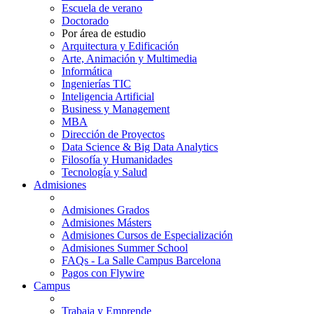
Escuela de verano
Doctorado
Por área de estudio
Arquitectura y Edificación
Arte, Animación y Multimedia
Informática
Ingenierías TIC
Inteligencia Artificial
Business y Management
MBA
Dirección de Proyectos
Data Science & Big Data Analytics
Filosofía y Humanidades
Tecnología y Salud
Admisiones
Admisiones Grados
Admisiones Másters
Admisiones Cursos de Especialización
Admisiones Summer School
FAQs - La Salle Campus Barcelona
Pagos con Flywire
Campus
Trabaja y Emprende