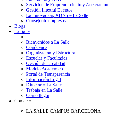
Servicios de Emprendimiento y Aceleración
Gestión Integral Eventos
La innovación, ADN de La Salle
Consejo de empresas
Blogs
La Salle
Bienvenidos a La Salle
Conócenos
Organización y Estructura
Escuelas y Facultades
Gestión de la calidad
Modelo Académico
Portal de Transparencia
Información Legal
Directorio La Salle
Trabaja en La Salle
Cómo llegar
Contacto
LA SALLE CAMPUS BARCELONA