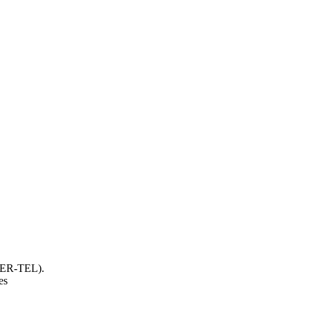
HER-TEL).
es