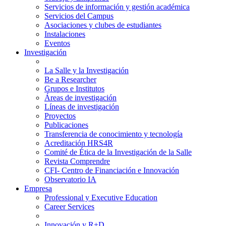
Servicios de información y gestión académica
Servicios del Campus
Asociaciones y clubes de estudiantes
Instalaciones
Eventos
Investigación
La Salle y la Investigación
Be a Researcher
Grupos e Institutos
Áreas de investigación
Líneas de investigación
Proyectos
Publicaciones
Transferencia de conocimiento y tecnología
Acreditación HRS4R
Comité de Ética de la Investigación de la Salle
Revista Comprendre
CFI- Centro de Financiación e Innovación
Observatorio IA
Empresa
Professional y Executive Education
Career Services
Innovación y R+D