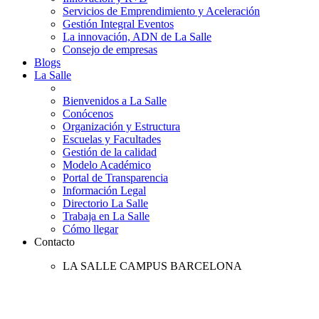
Servicios de Emprendimiento y Aceleración
Gestión Integral Eventos
La innovación, ADN de La Salle
Consejo de empresas
Blogs
La Salle
Bienvenidos a La Salle
Conócenos
Organización y Estructura
Escuelas y Facultades
Gestión de la calidad
Modelo Académico
Portal de Transparencia
Información Legal
Directorio La Salle
Trabaja en La Salle
Cómo llegar
Contacto
LA SALLE CAMPUS BARCELONA