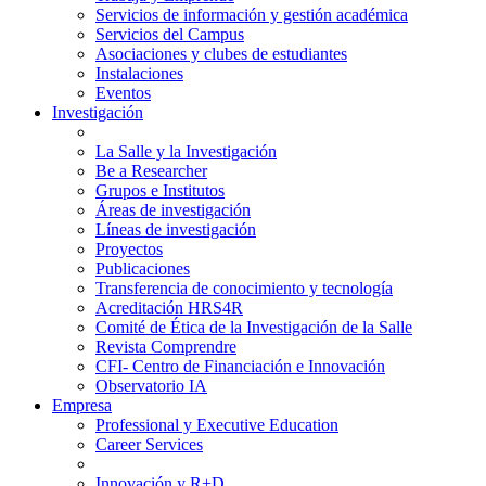
Servicios de información y gestión académica
Servicios del Campus
Asociaciones y clubes de estudiantes
Instalaciones
Eventos
Investigación
La Salle y la Investigación
Be a Researcher
Grupos e Institutos
Áreas de investigación
Líneas de investigación
Proyectos
Publicaciones
Transferencia de conocimiento y tecnología
Acreditación HRS4R
Comité de Ética de la Investigación de la Salle
Revista Comprendre
CFI- Centro de Financiación e Innovación
Observatorio IA
Empresa
Professional y Executive Education
Career Services
Innovación y R+D