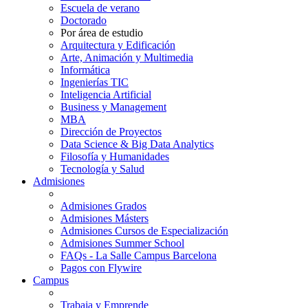
Escuela de verano
Doctorado
Por área de estudio
Arquitectura y Edificación
Arte, Animación y Multimedia
Informática
Ingenierías TIC
Inteligencia Artificial
Business y Management
MBA
Dirección de Proyectos
Data Science & Big Data Analytics
Filosofía y Humanidades
Tecnología y Salud
Admisiones
Admisiones Grados
Admisiones Másters
Admisiones Cursos de Especialización
Admisiones Summer School
FAQs - La Salle Campus Barcelona
Pagos con Flywire
Campus
Trabaja y Emprende