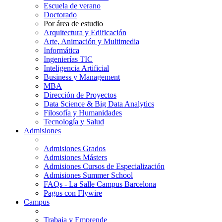
Escuela de verano
Doctorado
Por área de estudio
Arquitectura y Edificación
Arte, Animación y Multimedia
Informática
Ingenierías TIC
Inteligencia Artificial
Business y Management
MBA
Dirección de Proyectos
Data Science & Big Data Analytics
Filosofía y Humanidades
Tecnología y Salud
Admisiones
Admisiones Grados
Admisiones Másters
Admisiones Cursos de Especialización
Admisiones Summer School
FAQs - La Salle Campus Barcelona
Pagos con Flywire
Campus
Trabaja y Emprende