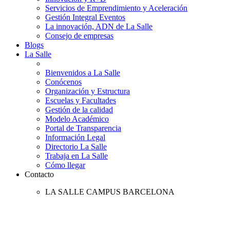
Servicios de Emprendimiento y Aceleración
Gestión Integral Eventos
La innovación, ADN de La Salle
Consejo de empresas
Blogs
La Salle
Bienvenidos a La Salle
Conócenos
Organización y Estructura
Escuelas y Facultades
Gestión de la calidad
Modelo Académico
Portal de Transparencia
Información Legal
Directorio La Salle
Trabaja en La Salle
Cómo llegar
Contacto
LA SALLE CAMPUS BARCELONA