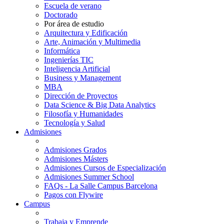
Escuela de verano
Doctorado
Por área de estudio
Arquitectura y Edificación
Arte, Animación y Multimedia
Informática
Ingenierías TIC
Inteligencia Artificial
Business y Management
MBA
Dirección de Proyectos
Data Science & Big Data Analytics
Filosofía y Humanidades
Tecnología y Salud
Admisiones
Admisiones Grados
Admisiones Másters
Admisiones Cursos de Especialización
Admisiones Summer School
FAQs - La Salle Campus Barcelona
Pagos con Flywire
Campus
Trabaja y Emprende