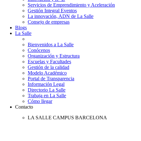
Servicios de Emprendimiento y Aceleración
Gestión Integral Eventos
La innovación, ADN de La Salle
Consejo de empresas
Blogs
La Salle
Bienvenidos a La Salle
Conócenos
Organización y Estructura
Escuelas y Facultades
Gestión de la calidad
Modelo Académico
Portal de Transparencia
Información Legal
Directorio La Salle
Trabaja en La Salle
Cómo llegar
Contacto
LA SALLE CAMPUS BARCELONA