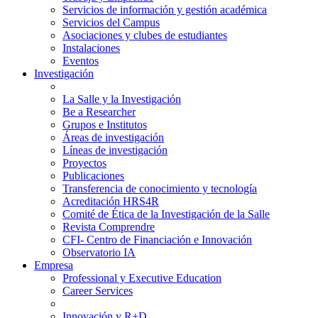
Servicios de información y gestión académica
Servicios del Campus
Asociaciones y clubes de estudiantes
Instalaciones
Eventos
Investigación
La Salle y la Investigación
Be a Researcher
Grupos e Institutos
Áreas de investigación
Líneas de investigación
Proyectos
Publicaciones
Transferencia de conocimiento y tecnología
Acreditación HRS4R
Comité de Ética de la Investigación de la Salle
Revista Comprendre
CFI- Centro de Financiación e Innovación
Observatorio IA
Empresa
Professional y Executive Education
Career Services
Innovación y R+D