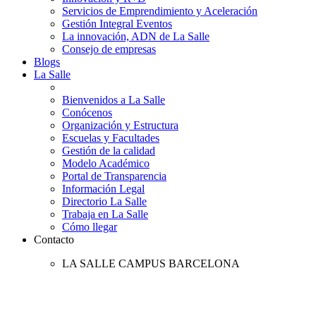
Servicios de Emprendimiento y Aceleración
Gestión Integral Eventos
La innovación, ADN de La Salle
Consejo de empresas
Blogs
La Salle
Bienvenidos a La Salle
Conócenos
Organización y Estructura
Escuelas y Facultades
Gestión de la calidad
Modelo Académico
Portal de Transparencia
Información Legal
Directorio La Salle
Trabaja en La Salle
Cómo llegar
Contacto
LA SALLE CAMPUS BARCELONA