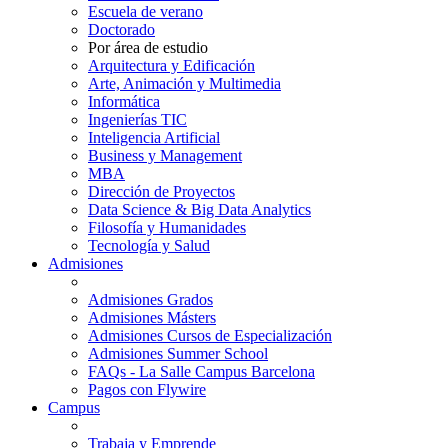
Escuela de verano
Doctorado
Por área de estudio
Arquitectura y Edificación
Arte, Animación y Multimedia
Informática
Ingenierías TIC
Inteligencia Artificial
Business y Management
MBA
Dirección de Proyectos
Data Science & Big Data Analytics
Filosofía y Humanidades
Tecnología y Salud
Admisiones
Admisiones Grados
Admisiones Másters
Admisiones Cursos de Especialización
Admisiones Summer School
FAQs - La Salle Campus Barcelona
Pagos con Flywire
Campus
Trabaja y Emprende