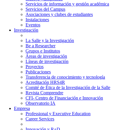
Servicios de información y gestión académica
Servicios del Campus
Asociaciones y clubes de estudiantes
Instalaciones
Eventos
Investigación
La Salle y la Investigación
Be a Researcher
Grupos e Institutos
Áreas de investigación
Líneas de investigación
Proyectos
Publicaciones
Transferencia de conocimiento y tecnología
Acreditación HRS4R
Comité de Ética de la Investigación de la Salle
Revista Comprendre
CFI- Centro de Financiación e Innovación
Observatorio IA
Empresa
Professional y Executive Education
Career Services
Innovación y R+D