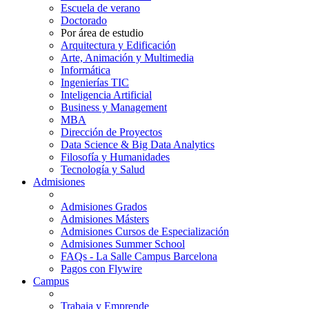
Escuela de verano
Doctorado
Por área de estudio
Arquitectura y Edificación
Arte, Animación y Multimedia
Informática
Ingenierías TIC
Inteligencia Artificial
Business y Management
MBA
Dirección de Proyectos
Data Science & Big Data Analytics
Filosofía y Humanidades
Tecnología y Salud
Admisiones
Admisiones Grados
Admisiones Másters
Admisiones Cursos de Especialización
Admisiones Summer School
FAQs - La Salle Campus Barcelona
Pagos con Flywire
Campus
Trabaja y Emprende