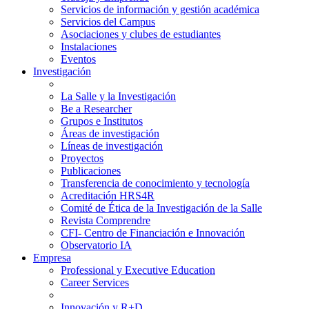
Servicios de información y gestión académica
Servicios del Campus
Asociaciones y clubes de estudiantes
Instalaciones
Eventos
Investigación
La Salle y la Investigación
Be a Researcher
Grupos e Institutos
Áreas de investigación
Líneas de investigación
Proyectos
Publicaciones
Transferencia de conocimiento y tecnología
Acreditación HRS4R
Comité de Ética de la Investigación de la Salle
Revista Comprendre
CFI- Centro de Financiación e Innovación
Observatorio IA
Empresa
Professional y Executive Education
Career Services
Innovación y R+D