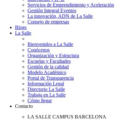
Servicios de Emprendimiento y Aceleración
Gestión Integral Eventos
La innovación, ADN de La Salle
Consejo de empresas
Blogs
La Salle
Bienvenidos a La Salle
Conócenos
Organización y Estructura
Escuelas y Facultades
Gestión de la calidad
Modelo Académico
Portal de Transparencia
Información Legal
Directorio La Salle
Trabaja en La Salle
Cómo llegar
Contacto
LA SALLE CAMPUS BARCELONA