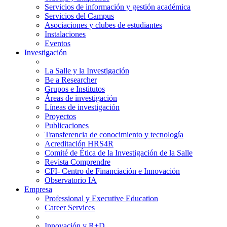
Servicios de información y gestión académica
Servicios del Campus
Asociaciones y clubes de estudiantes
Instalaciones
Eventos
Investigación
La Salle y la Investigación
Be a Researcher
Grupos e Institutos
Áreas de investigación
Líneas de investigación
Proyectos
Publicaciones
Transferencia de conocimiento y tecnología
Acreditación HRS4R
Comité de Ética de la Investigación de la Salle
Revista Comprendre
CFI- Centro de Financiación e Innovación
Observatorio IA
Empresa
Professional y Executive Education
Career Services
Innovación y R+D