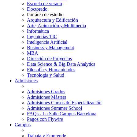
Escuela de verano
Doctorado
Por área de estudio
Arquitectura y Edificación
Arte, Animación y Multimedia
Informática
Ingenierías TIC
Inteligencia Artificial
Business y Management
MBA
Dirección de Proyectos
Data Science & Big Data Analytics
Filosofía y Humanidades
Tecnología y Salud
Admisiones
Admisiones Grados
Admisiones Másters
Admisiones Cursos de Especialización
Admisiones Summer School
FAQs - La Salle Campus Barcelona
Pagos con Flywire
Campus
Trabaja y Emprende