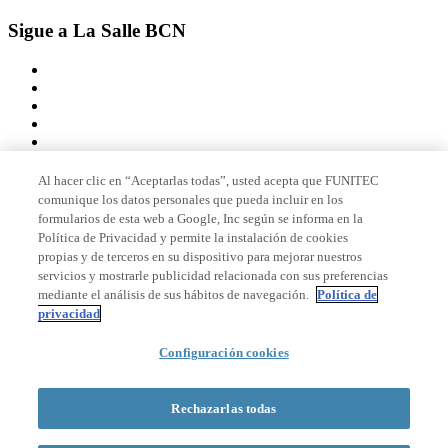
Sigue a La Salle BCN
Al hacer clic en “Aceptarlas todas”, usted acepta que FUNITEC
comunique los datos personales que pueda incluir en los
Miembro de
formularios de esta web a Google, Inc según se informa en la
Política de Privacidad y permite la instalación de cookies
propias y de terceros en su dispositivo para mejorar nuestros
servicios y mostrarle publicidad relacionada con sus preferencias
Acreditaciones
mediante el análisis de sus hábitos de navegación.
Política de
privacidad
Configuración cookies
© 2026 La Salle Campus Barcelona - URL |
Aviso legal
|
Política de
privacidad
|
Política de cookies
Rechazarlas todas
Formulario de búsqueda