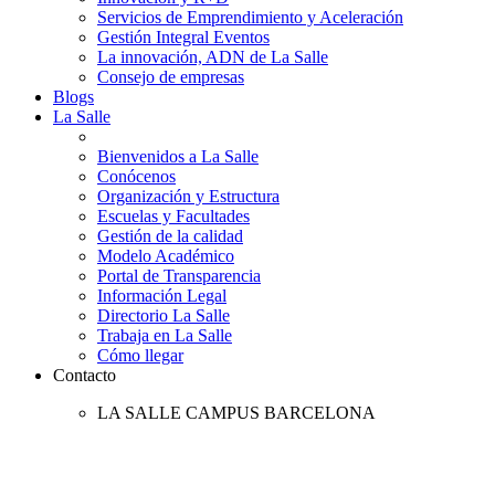
Servicios de Emprendimiento y Aceleración
Gestión Integral Eventos
La innovación, ADN de La Salle
Consejo de empresas
Blogs
La Salle
Bienvenidos a La Salle
Conócenos
Organización y Estructura
Escuelas y Facultades
Gestión de la calidad
Modelo Académico
Portal de Transparencia
Información Legal
Directorio La Salle
Trabaja en La Salle
Cómo llegar
Contacto
LA SALLE CAMPUS BARCELONA