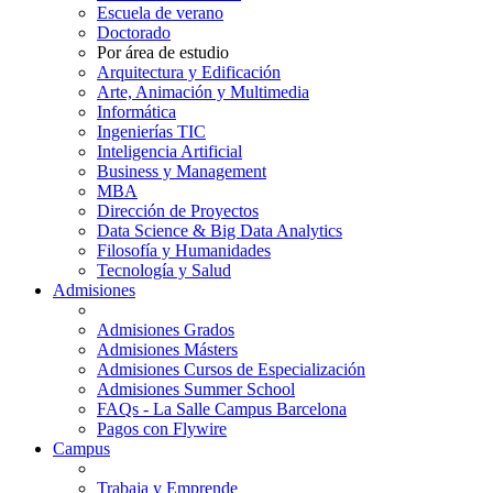
Escuela de verano
Doctorado
Por área de estudio
Arquitectura y Edificación
Arte, Animación y Multimedia
Informática
Ingenierías TIC
Inteligencia Artificial
Business y Management
MBA
Dirección de Proyectos
Data Science & Big Data Analytics
Filosofía y Humanidades
Tecnología y Salud
Admisiones
Admisiones Grados
Admisiones Másters
Admisiones Cursos de Especialización
Admisiones Summer School
FAQs - La Salle Campus Barcelona
Pagos con Flywire
Campus
Trabaja y Emprende