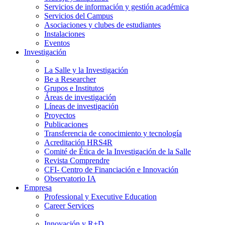
Servicios de información y gestión académica
Servicios del Campus
Asociaciones y clubes de estudiantes
Instalaciones
Eventos
Investigación
La Salle y la Investigación
Be a Researcher
Grupos e Institutos
Áreas de investigación
Líneas de investigación
Proyectos
Publicaciones
Transferencia de conocimiento y tecnología
Acreditación HRS4R
Comité de Ética de la Investigación de la Salle
Revista Comprendre
CFI- Centro de Financiación e Innovación
Observatorio IA
Empresa
Professional y Executive Education
Career Services
Innovación y R+D