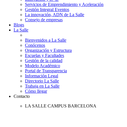
Servicios de Emprendimiento y Aceleración
Gestión Integral Eventos
La innovación, ADN de La Salle
Consejo de empresas
Blogs
La Salle
Bienvenidos a La Salle
Conócenos
Organización y Estructura
Escuelas y Facultades
Gestión de la calidad
Modelo Académico
Portal de Transparencia
Información Legal
Directorio La Salle
Trabaja en La Salle
Cómo llegar
Contacto
LA SALLE CAMPUS BARCELONA