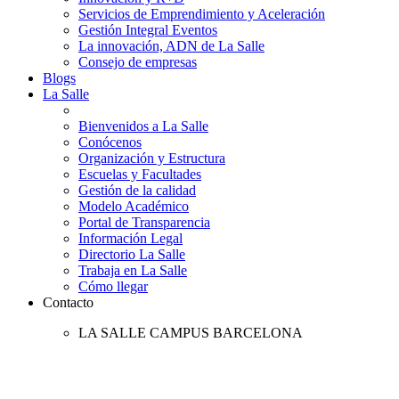
Servicios de Emprendimiento y Aceleración
Gestión Integral Eventos
La innovación, ADN de La Salle
Consejo de empresas
Blogs
La Salle
Bienvenidos a La Salle
Conócenos
Organización y Estructura
Escuelas y Facultades
Gestión de la calidad
Modelo Académico
Portal de Transparencia
Información Legal
Directorio La Salle
Trabaja en La Salle
Cómo llegar
Contacto
LA SALLE CAMPUS BARCELONA