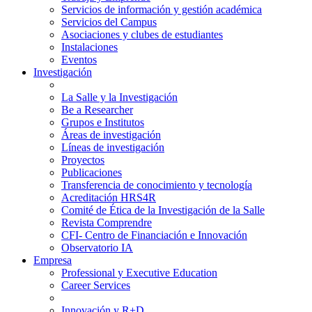
Servicios de información y gestión académica
Servicios del Campus
Asociaciones y clubes de estudiantes
Instalaciones
Eventos
Investigación
La Salle y la Investigación
Be a Researcher
Grupos e Institutos
Áreas de investigación
Líneas de investigación
Proyectos
Publicaciones
Transferencia de conocimiento y tecnología
Acreditación HRS4R
Comité de Ética de la Investigación de la Salle
Revista Comprendre
CFI- Centro de Financiación e Innovación
Observatorio IA
Empresa
Professional y Executive Education
Career Services
Innovación y R+D