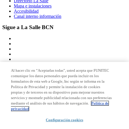
Directorio La Salle
Mapa e instalaciones
Accesibilidad
Canal interno información
Sigue a La Salle BCN
Al hacer clic en “Aceptarlas todas”, usted acepta que FUNITEC
comunique los datos personales que pueda incluir en los
Miembro de
formularios de esta web a Google, Inc según se informa en la
Política de Privacidad y permite la instalación de cookies
propias y de terceros en su dispositivo para mejorar nuestros
servicios y mostrarle publicidad relacionada con sus preferencias
Acreditaciones
mediante el análisis de sus hábitos de navegación.
Política de
privacidad
Configuración cookies
© 2026 La Salle Campus Barcelona - URL |
Aviso legal
|
Política de
privacidad
|
Política de cookies