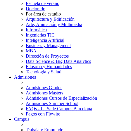
Escuela de verano
Doctorado
Por área de estudio
Arquitectura y Edificación
Arte, Animación y Multimedia
Informática
Ingenierías TIC
Inteligencia Artificial
Business y Management
MBA
Dirección de Proyectos
Data Science & Big Data Analytics
Filosofía y Humanidades
Tecnología y Salud
Admisiones
Admisiones Grados
Admisiones Másters
Admisiones Cursos de Especialización
Admisiones Summer School
FAQs - La Salle Campus Barcelona
Pagos con Flywire
Campus
Trabaja y Emprende