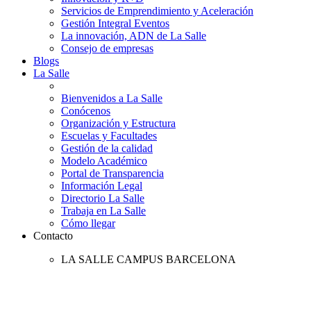
Servicios de Emprendimiento y Aceleración
Gestión Integral Eventos
La innovación, ADN de La Salle
Consejo de empresas
Blogs
La Salle
Bienvenidos a La Salle
Conócenos
Organización y Estructura
Escuelas y Facultades
Gestión de la calidad
Modelo Académico
Portal de Transparencia
Información Legal
Directorio La Salle
Trabaja en La Salle
Cómo llegar
Contacto
LA SALLE CAMPUS BARCELONA