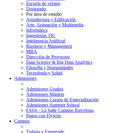
Escuela de verano
Doctorado
Por área de estudio
Arquitectura y Edificación
Arte, Animación y Multimedia
Informática
Ingenierías TIC
Inteligencia Artificial
Business y Management
MBA
Dirección de Proyectos
Data Science & Big Data Analytics
Filosofía y Humanidades
Tecnología y Salud
Admisiones
Admisiones Grados
Admisiones Másters
Admisiones Cursos de Especialización
Admisiones Summer School
FAQs - La Salle Campus Barcelona
Pagos con Flywire
Campus
Trabaja y Emprende