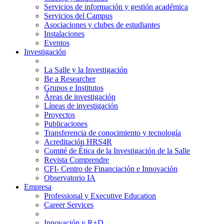
Servicios de información y gestión académica
Servicios del Campus
Asociaciones y clubes de estudiantes
Instalaciones
Eventos
Investigación
La Salle y la Investigación
Be a Researcher
Grupos e Institutos
Áreas de investigación
Líneas de investigación
Proyectos
Publicaciones
Transferencia de conocimiento y tecnología
Acreditación HRS4R
Comité de Ética de la Investigación de la Salle
Revista Comprendre
CFI- Centro de Financiación e Innovación
Observatorio IA
Empresa
Professional y Executive Education
Career Services
Innovación y R+D