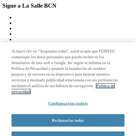
Sigue a La Salle BCN
Al hacer clic en “Aceptarlas todas”, usted acepta que FUNITEC
comunique los datos personales que pueda incluir en los
Miembro de
formularios de esta web a Google, Inc según se informa en la
Política de Privacidad y permite la instalación de cookies
propias y de terceros en su dispositivo para mejorar nuestros
servicios y mostrarle publicidad relacionada con sus preferencias
Acreditaciones
mediante el análisis de sus hábitos de navegación.
Política de
privacidad
Configuración cookies
© 2026 La Salle Campus Barcelona - URL |
Aviso legal
|
Política de
privacidad
|
Política de cookies
Rechazarlas todas
Formulario de búsqueda